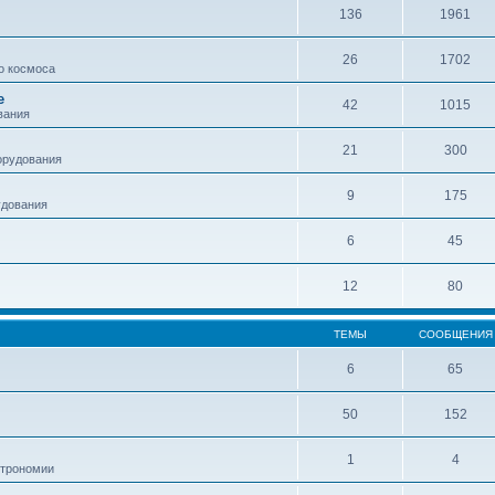
136
1961
26
1702
о космоса
е
42
1015
вания
21
300
орудования
9
175
удования
6
45
12
80
ТЕМЫ
СООБЩЕНИЯ
6
65
50
152
1
4
строномии