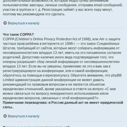
дополнительные возможности, которые недоступны анонимным
пользователям: аватары, личные сообщения, отправка email-сообщений,
участие в группах и т. д. Регистрация займёт у вас всего пару минут,
поэтому мы рекомендуем это сделать.
Вернуться к началу
Что такое COPPA?
COPPA (Children’s Online Privacy Protection Act of 1998), или Акт о защите
частных прав ребёнка в интернете от 1998 г. — это закон Соединённых
Штатов, требующий от сайтов, которые могут собирать информацию от
несовершеннолетних младше 13 лет, иметь на это письменное согласие
родителей. Допустимо наличие иного вида подтверждения того, что
опекуны разрешают сбор личной информации от несовершеннолетних
младше 13 лет. Если вы не уверены, применимо ли это к вам, как к
регистрирующемуся на конференции, или к самой конференции,
обратитесь за помощью к юрисконсульту. Обратите внимание, что phpBB
Limited администрация данной конференции не может давать
рекомендаций по правовым вопросам и не является объектом
юридических отношений, кроме указанных в ответе на вопрос «С кем
можно связаться по вопросу некорректного использования и/или
юридических вопросов, связанных с этой конференцией?».
Примечание переводчика: в России данный акт не имеет юридической
силы.
.
Вернуться к началу