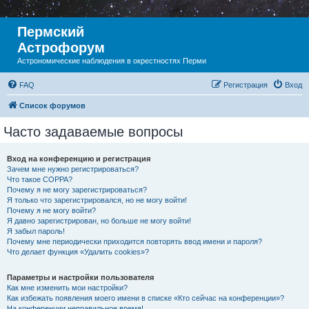
Пермский
Астрофорум
Астрономические наблюдения в окрестностях Перми
FAQ
Регистрация
Вход
Список форумов
Часто задаваемые вопросы
Вход на конференцию и регистрация
Зачем мне нужно регистрироваться?
Что такое COPPA?
Почему я не могу зарегистрироваться?
Я только что зарегистрировался, но не могу войти!
Почему я не могу войти?
Я давно зарегистрирован, но больше не могу войти!
Я забыл пароль!
Почему мне периодически приходится повторять ввод имени и пароля?
Что делает функция «Удалить cookies»?
Параметры и настройки пользователя
Как мне изменить мои настройки?
Как избежать появления моего имени в списке «Кто сейчас на конференции»?
На конференции неправильное время!