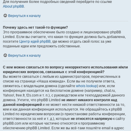
Для получения более подробных сведений перейдите по ссылке
About phpBB
.
Вернуться к началу
Почему здесь нет такой-то функции?
Это программное обеспечение было создано и лицензировано phpBB
Limited. Если вы считаете, что какая-то функция должна быть добавлена,
посетите
Центр идей phpBB
, где можно отдать свой голос за уже
поданные идеи или предложить собственные.
Вернуться к началу
С кем можно связаться по вопросу некорректного использования и/или
юридических вопросов, связанных с этой конференцией?
Вы можете связаться с любым из администраторов, перечисленных в
списке на странице «Наша команда». Если вы не получили ответа,
свяжитесь с владельцем домена (сделайте
whois lookup
) или, если
конференция находится на бесплатном домене (например, chat.ru,
Yahoo!, free.fr, f2s.com и т. п.), с руководством или техподдержкой данного
домена. Учтите, что phpBB Limited
не имеет никакого контроля над
данной конференцией
и не может нести никакой ответственности за то,
кем и как данная конференция используется. Не обращайтесь к phpBB
Limited по юридическим вопросам (о приостановке работы конференции,
ответственности за неё и т. д.), которые
не относятся напрямую
к сайту
phpBB.com или которые частично относятся к программному
обеспечению phpBB Limited. Если же вы всё-таки пошлёте email в адрес