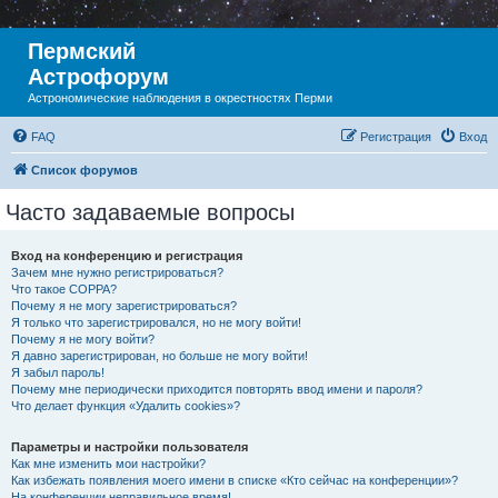
Пермский
Астрофорум
Астрономические наблюдения в окрестностях Перми
FAQ
Регистрация
Вход
Список форумов
Часто задаваемые вопросы
Вход на конференцию и регистрация
Зачем мне нужно регистрироваться?
Что такое COPPA?
Почему я не могу зарегистрироваться?
Я только что зарегистрировался, но не могу войти!
Почему я не могу войти?
Я давно зарегистрирован, но больше не могу войти!
Я забыл пароль!
Почему мне периодически приходится повторять ввод имени и пароля?
Что делает функция «Удалить cookies»?
Параметры и настройки пользователя
Как мне изменить мои настройки?
Как избежать появления моего имени в списке «Кто сейчас на конференции»?
На конференции неправильное время!