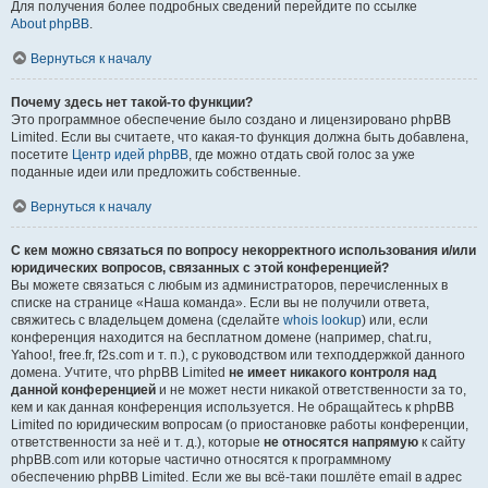
Для получения более подробных сведений перейдите по ссылке
About phpBB
.
Вернуться к началу
Почему здесь нет такой-то функции?
Это программное обеспечение было создано и лицензировано phpBB
Limited. Если вы считаете, что какая-то функция должна быть добавлена,
посетите
Центр идей phpBB
, где можно отдать свой голос за уже
поданные идеи или предложить собственные.
Вернуться к началу
С кем можно связаться по вопросу некорректного использования и/или
юридических вопросов, связанных с этой конференцией?
Вы можете связаться с любым из администраторов, перечисленных в
списке на странице «Наша команда». Если вы не получили ответа,
свяжитесь с владельцем домена (сделайте
whois lookup
) или, если
конференция находится на бесплатном домене (например, chat.ru,
Yahoo!, free.fr, f2s.com и т. п.), с руководством или техподдержкой данного
домена. Учтите, что phpBB Limited
не имеет никакого контроля над
данной конференцией
и не может нести никакой ответственности за то,
кем и как данная конференция используется. Не обращайтесь к phpBB
Limited по юридическим вопросам (о приостановке работы конференции,
ответственности за неё и т. д.), которые
не относятся напрямую
к сайту
phpBB.com или которые частично относятся к программному
обеспечению phpBB Limited. Если же вы всё-таки пошлёте email в адрес