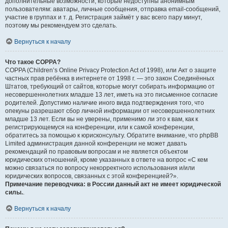
дополнительные возможности, которые недоступны анонимным
пользователям: аватары, личные сообщения, отправка email-сообщений,
участие в группах и т. д. Регистрация займёт у вас всего пару минут,
поэтому мы рекомендуем это сделать.
Вернуться к началу
Что такое COPPA?
COPPA (Children’s Online Privacy Protection Act of 1998), или Акт о защите
частных прав ребёнка в интернете от 1998 г. — это закон Соединённых
Штатов, требующий от сайтов, которые могут собирать информацию от
несовершеннолетних младше 13 лет, иметь на это письменное согласие
родителей. Допустимо наличие иного вида подтверждения того, что
опекуны разрешают сбор личной информации от несовершеннолетних
младше 13 лет. Если вы не уверены, применимо ли это к вам, как к
регистрирующемуся на конференции, или к самой конференции,
обратитесь за помощью к юрисконсульту. Обратите внимание, что phpBB
Limited администрация данной конференции не может давать
рекомендаций по правовым вопросам и не является объектом
юридических отношений, кроме указанных в ответе на вопрос «С кем
можно связаться по вопросу некорректного использования и/или
юридических вопросов, связанных с этой конференцией?».
Примечание переводчика: в России данный акт не имеет юридической
силы.
.
Вернуться к началу