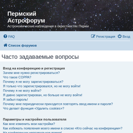
Пермский
Астрофорум
Астрономические наблюдения в окрестностях Перми
FAQ
Регистрация
Вход
Список форумов
Часто задаваемые вопросы
Вход на конференцию и регистрация
Зачем мне нужно регистрироваться?
Что такое COPPA?
Почему я не могу зарегистрироваться?
Я только что зарегистрировался, но не могу войти!
Почему я не могу войти?
Я давно зарегистрирован, но больше не могу войти!
Я забыл пароль!
Почему мне периодически приходится повторять ввод имени и пароля?
Что делает функция «Удалить cookies»?
Параметры и настройки пользователя
Как мне изменить мои настройки?
Как избежать появления моего имени в списке «Кто сейчас на конференции»?
На конференции неправильное время!