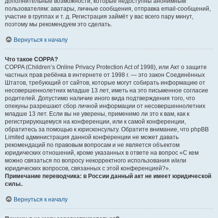
дополнительные возможности, которые недоступны анонимным
пользователям: аватары, личные сообщения, отправка email-сообщений,
участие в группах и т. д. Регистрация займёт у вас всего пару минут,
поэтому мы рекомендуем это сделать.
Вернуться к началу
Что такое COPPA?
COPPA (Children’s Online Privacy Protection Act of 1998), или Акт о защите
частных прав ребёнка в интернете от 1998 г. — это закон Соединённых
Штатов, требующий от сайтов, которые могут собирать информацию от
несовершеннолетних младше 13 лет, иметь на это письменное согласие
родителей. Допустимо наличие иного вида подтверждения того, что
опекуны разрешают сбор личной информации от несовершеннолетних
младше 13 лет. Если вы не уверены, применимо ли это к вам, как к
регистрирующемуся на конференции, или к самой конференции,
обратитесь за помощью к юрисконсульту. Обратите внимание, что phpBB
Limited администрация данной конференции не может давать
рекомендаций по правовым вопросам и не является объектом
юридических отношений, кроме указанных в ответе на вопрос «С кем
можно связаться по вопросу некорректного использования и/или
юридических вопросов, связанных с этой конференцией?».
Примечание переводчика: в России данный акт не имеет юридической
силы.
.
Вернуться к началу