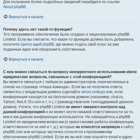
Для получения более подробных сведений перейдите по ссылке
About phpBB
.
Вернуться к началу
Почему здесь нет такой-то функции?
Это программное обеспечение было создано и лицензировано phpBB
Limited. Если вы считаете, что какая-то функция должна быть добавлена,
посетите
Центр идей phpBB
, где можно отдать свой голос за уже
поданные идеи или предложить собственные.
Вернуться к началу
С кем можно связаться по вопросу некорректного использования и/или
юридических вопросов, связанных с этой конференцией?
Вы можете связаться с любым из администраторов, перечисленных в
списке на странице «Наша команда». Если вы не получили ответа,
свяжитесь с владельцем домена (сделайте
whois lookup
) или, если
конференция находится на бесплатном домене (например, chat.ru,
Yahoo!, free.fr, f2s.com и т. п.), с руководством или техподдержкой данного
домена. Учтите, что phpBB Limited
не имеет никакого контроля над
данной конференцией
и не может нести никакой ответственности за то,
кем и как данная конференция используется. Не обращайтесь к phpBB
Limited по юридическим вопросам (о приостановке работы конференции,
ответственности за неё и т. д.), которые
не относятся напрямую
к сайту
phpBB.com или которые частично относятся к программному
обеспечению phpBB Limited. Если же вы всё-таки пошлёте email в адрес