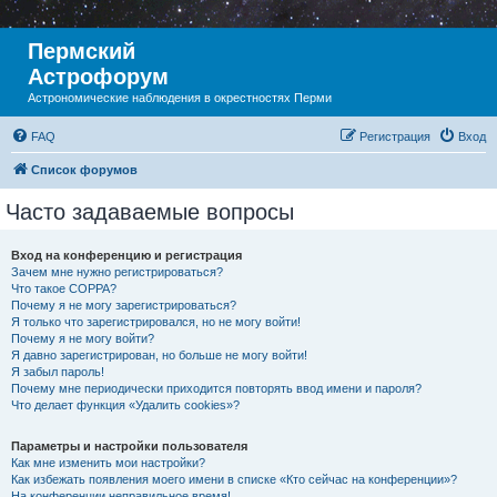
Пермский
Астрофорум
Астрономические наблюдения в окрестностях Перми
FAQ
Регистрация
Вход
Список форумов
Часто задаваемые вопросы
Вход на конференцию и регистрация
Зачем мне нужно регистрироваться?
Что такое COPPA?
Почему я не могу зарегистрироваться?
Я только что зарегистрировался, но не могу войти!
Почему я не могу войти?
Я давно зарегистрирован, но больше не могу войти!
Я забыл пароль!
Почему мне периодически приходится повторять ввод имени и пароля?
Что делает функция «Удалить cookies»?
Параметры и настройки пользователя
Как мне изменить мои настройки?
Как избежать появления моего имени в списке «Кто сейчас на конференции»?
На конференции неправильное время!