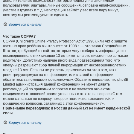
дополнительные возможности, которые недоступны анонимным
пользователям: аватары, личные сообщения, отправка email-сообщений,
участие в группах и т. д. Регистрация займёт у вас всего пару минут,
поэтому мы рекомендуем это сделать.
Вернуться к началу
Что такое COPPA?
COPPA (Children’s Online Privacy Protection Act of 1998), или Акт о защите
частных прав ребёнка в интернете от 1998 г. — это закон Соединённых
Штатов, требующий от сайтов, которые могут собирать информацию от
несовершеннолетних младше 13 лет, иметь на это письменное согласие
родителей. Допустимо наличие иного вида подтверждения того, что
опекуны разрешают сбор личной информации от несовершеннолетних
младше 13 лет. Если вы не уверены, применимо ли это к вам, как к
регистрирующемуся на конференции, или к самой конференции,
обратитесь за помощью к юрисконсульту. Обратите внимание, что phpBB
Limited администрация данной конференции не может давать
рекомендаций по правовым вопросам и не является объектом
юридических отношений, кроме указанных в ответе на вопрос «С кем
можно связаться по вопросу некорректного использования и/или
юридических вопросов, связанных с этой конференцией?».
Примечание переводчика: в России данный акт не имеет юридической
силы.
.
Вернуться к началу