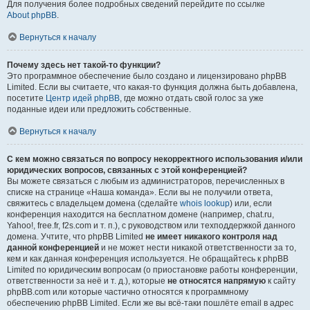
Для получения более подробных сведений перейдите по ссылке
About phpBB
.
Вернуться к началу
Почему здесь нет такой-то функции?
Это программное обеспечение было создано и лицензировано phpBB
Limited. Если вы считаете, что какая-то функция должна быть добавлена,
посетите
Центр идей phpBB
, где можно отдать свой голос за уже
поданные идеи или предложить собственные.
Вернуться к началу
С кем можно связаться по вопросу некорректного использования и/или
юридических вопросов, связанных с этой конференцией?
Вы можете связаться с любым из администраторов, перечисленных в
списке на странице «Наша команда». Если вы не получили ответа,
свяжитесь с владельцем домена (сделайте
whois lookup
) или, если
конференция находится на бесплатном домене (например, chat.ru,
Yahoo!, free.fr, f2s.com и т. п.), с руководством или техподдержкой данного
домена. Учтите, что phpBB Limited
не имеет никакого контроля над
данной конференцией
и не может нести никакой ответственности за то,
кем и как данная конференция используется. Не обращайтесь к phpBB
Limited по юридическим вопросам (о приостановке работы конференции,
ответственности за неё и т. д.), которые
не относятся напрямую
к сайту
phpBB.com или которые частично относятся к программному
обеспечению phpBB Limited. Если же вы всё-таки пошлёте email в адрес