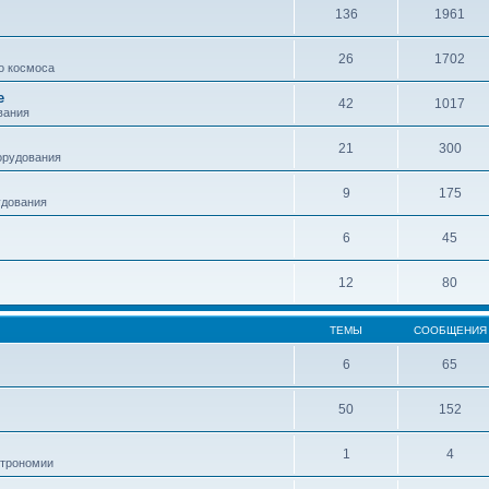
136
1961
26
1702
о космоса
е
42
1017
вания
21
300
орудования
9
175
удования
6
45
12
80
ТЕМЫ
СООБЩЕНИЯ
6
65
50
152
1
4
строномии