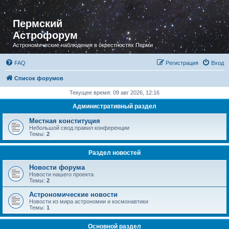
Пермский
Астрофорум
Астрономические наблюдения в окрестностях Перми
FAQ
Регистрация
Вход
Список форумов
Текущее время: 09 авг 2026, 12:16
Административный раздел
Местная конституция
Небольшой свод правил конференции
Темы:
2
Раздел новостей
Новости форума
Новости нашего проекта
Темы:
2
Астрономические новости
Новости из мира астрономии и космонавтики
Темы:
1
Основной раздел