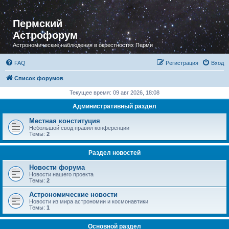
Пермский
Астрофорум
Астрономические наблюдения в окрестностях Перми
FAQ
Регистрация
Вход
Список форумов
Текущее время: 09 авг 2026, 18:08
Административный раздел
Местная конституция
Небольшой свод правил конференции
Темы:
2
Раздел новостей
Новости форума
Новости нашего проекта
Темы:
2
Астрономические новости
Новости из мира астрономии и космонавтики
Темы:
1
Основной раздел