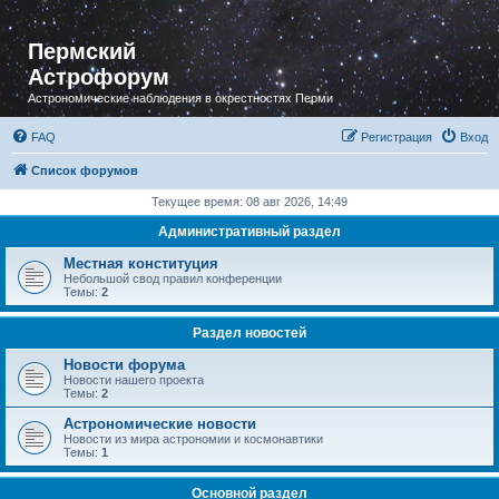
Пермский
Астрофорум
Астрономические наблюдения в окрестностях Перми
FAQ
Регистрация
Вход
Список форумов
Текущее время: 08 авг 2026, 14:49
Административный раздел
Местная конституция
Небольшой свод правил конференции
Темы:
2
Раздел новостей
Новости форума
Новости нашего проекта
Темы:
2
Астрономические новости
Новости из мира астрономии и космонавтики
Темы:
1
Основной раздел