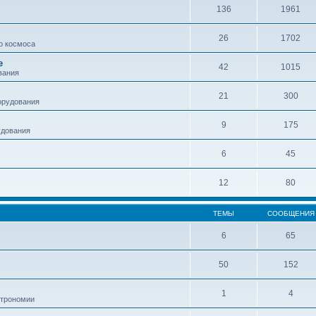
136
1961
26
1702
о космоса
е
42
1015
вания
21
300
орудования
9
175
удования
6
45
12
80
ТЕМЫ
СООБЩЕНИЯ
6
65
50
152
1
4
строномии