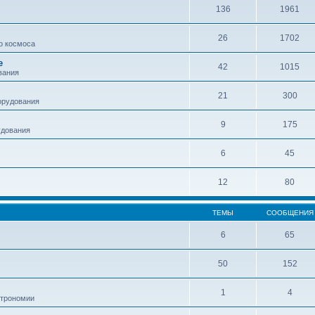
136
1961
26
1702
о космоса
е
42
1015
вания
21
300
орудования
9
175
удования
6
45
12
80
ТЕМЫ
СООБЩЕНИЯ
6
65
50
152
1
4
строномии