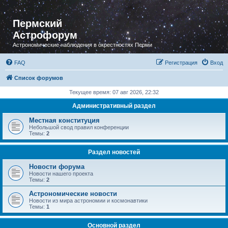
Пермский
Астрофорум
Астрономические наблюдения в окрестностях Перми
FAQ
Регистрация
Вход
Список форумов
Текущее время: 07 авг 2026, 22:32
Административный раздел
Местная конституция
Небольшой свод правил конференции
Темы:
2
Раздел новостей
Новости форума
Новости нашего проекта
Темы:
2
Астрономические новости
Новости из мира астрономии и космонавтики
Темы:
1
Основной раздел