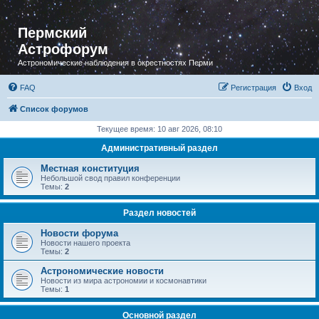
Пермский
Астрофорум
Астрономические наблюдения в окрестностях Перми
FAQ
Регистрация
Вход
Список форумов
Текущее время: 10 авг 2026, 08:10
Административный раздел
Местная конституция
Небольшой свод правил конференции
Темы:
2
Раздел новостей
Новости форума
Новости нашего проекта
Темы:
2
Астрономические новости
Новости из мира астрономии и космонавтики
Темы:
1
Основной раздел