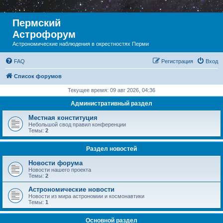
Пермский
Астрофорум
Астрономические наблюдения в окрестностях Перми
FAQ
Регистрация
Вход
Список форумов
Текущее время: 09 авг 2026, 04:36
Административный раздел
Местная конституция
Небольшой свод правил конференции
Темы:
2
Раздел новостей
Новости форума
Новости нашего проекта
Темы:
2
Астрономические новости
Новости из мира астрономии и космонавтики
Темы:
1
Основной раздел