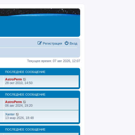
Регистрация
Вход
Текущее время: 07 авг 2026, 12:07
ПОСЛЕДНЕЕ СООБЩЕНИЕ
П
AstroPerm
е
28 окт 2010, 14:50
р
е
й
ПОСЛЕДНЕЕ СООБЩЕНИЕ
т
и
П
AstroPerm
к
е
06 авг 2024, 19:20
п
р
о
е
П
Xanter
с
й
е
13 мар 2026, 18:48
л
т
р
е
и
е
д
к
й
ПОСЛЕДНЕЕ СООБЩЕНИЕ
н
п
т
е
о