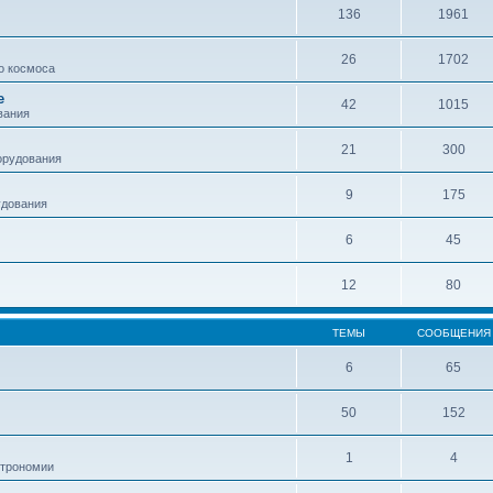
136
1961
26
1702
о космоса
е
42
1015
вания
21
300
орудования
9
175
удования
6
45
12
80
ТЕМЫ
СООБЩЕНИЯ
6
65
50
152
1
4
строномии