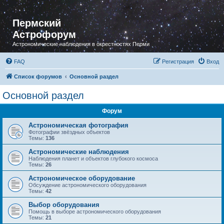
Пермский
Астрофорум
Астрономические наблюдения в окрестностях Перми
FAQ
Регистрация
Вход
Список форумов
Основной раздел
Основной раздел
Форум
Астрономическая фотография
Фотографии звёздных объектов
Темы:
136
Астрономические наблюдения
Наблюдения планет и объектов глубокого космоса
Темы:
26
Астрономическое оборудование
Обсуждение астрономического оборудования
Темы:
42
Выбор оборудования
Помощь в выборе астрономического оборудования
Темы:
21