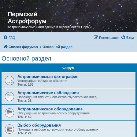
Пермский
Астрофорум
Астрономические наблюдения в окрестностях Перми
FAQ
Регистрация
Вход
Список форумов
Основной раздел
Основной раздел
Форум
Астрономическая фотография
Фотографии звёздных объектов
Темы:
136
Астрономические наблюдения
Наблюдения планет и объектов глубокого космоса
Темы:
26
Астрономическое оборудование
Обсуждение астрономического оборудования
Темы:
42
Выбор оборудования
Помощь в выборе астрономического оборудования
Темы:
21