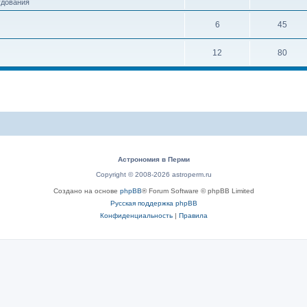
удования
6
45
12
80
Астрономия в Перми
Copyright © 2008-2026 astroperm.ru
Создано на основе
phpBB
® Forum Software © phpBB Limited
Русская поддержка phpBB
Конфиденциальность
|
Правила