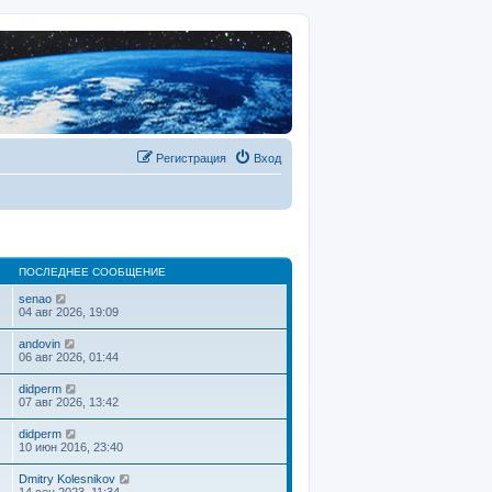
Регистрация
Вход
ПОСЛЕДНЕЕ СООБЩЕНИЕ
П
senao
е
04 авг 2026, 19:09
р
е
П
andovin
й
е
06 авг 2026, 01:44
т
р
и
е
П
didperm
к
й
е
07 авг 2026, 13:42
п
т
р
о
и
е
с
П
didperm
к
й
л
е
10 июн 2016, 23:40
п
т
е
р
о
и
д
е
с
П
Dmitry Kolesnikov
к
н
й
л
е
14 сен 2023, 11:34