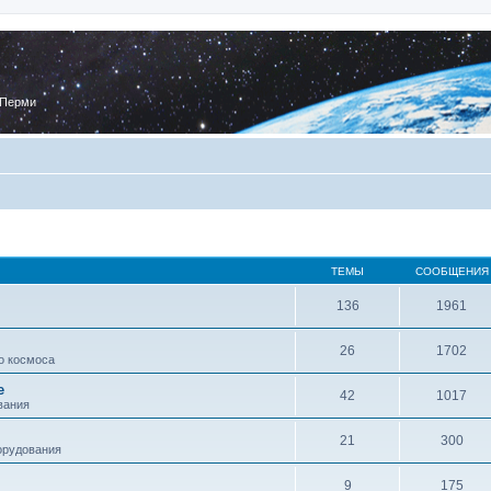
 Перми
ТЕМЫ
СООБЩЕНИЯ
136
1961
26
1702
о космоса
е
42
1017
вания
21
300
орудования
9
175