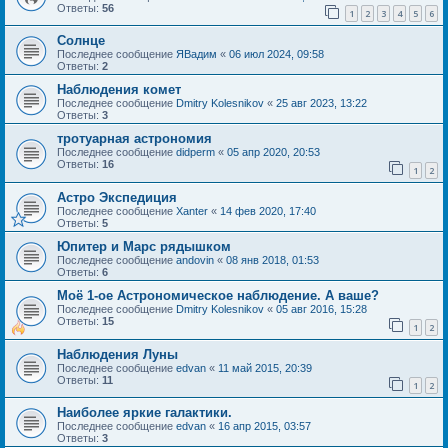
Ответы:
56
1
2
3
4
5
6
Солнце
Последнее сообщение
ЯВадим
«
06 июл 2024, 09:58
Ответы:
2
Наблюдения комет
Последнее сообщение
Dmitry Kolesnikov
«
25 авг 2023, 13:22
Ответы:
3
тротуарная астрономия
Последнее сообщение
didperm
«
05 апр 2020, 20:53
Ответы:
16
1
2
Астро Экспедиция
Последнее сообщение
Xanter
«
14 фев 2020, 17:40
Ответы:
5
Юпитер и Марс рядышком
Последнее сообщение
andovin
«
08 янв 2018, 01:53
Ответы:
6
Моё 1-ое Астрономическое наблюдение. А ваше?
Последнее сообщение
Dmitry Kolesnikov
«
05 авг 2016, 15:28
Ответы:
15
1
2
Наблюдения Луны
Последнее сообщение
edvan
«
11 май 2015, 20:39
Ответы:
11
1
2
Наиболее яркие галактики.
Последнее сообщение
edvan
«
16 апр 2015, 03:57
Ответы:
3