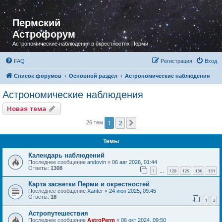
Пермский
Астрофорум
Астрономические наблюдения в окрестностях Перми
FAQ
Регистрация
Вход
Список форумов
Основной раздел
Астрономические наблюдения
Астрономические наблюдения
Новая тема
1
2
След.
26 тем
Темы
Календарь наблюдений
Последнее сообщение
andovin
«
06 авг 2026, 01:44
Ответы:
1308
1
128
129
130
131
…
Карта засветки Перми и окрестностей
Последнее сообщение
Xanter
«
24 июн 2025, 09:45
Ответы:
18
1
2
Астропутешествия
Последнее сообщение
AstroPerm
«
06 окт 2024, 09:50