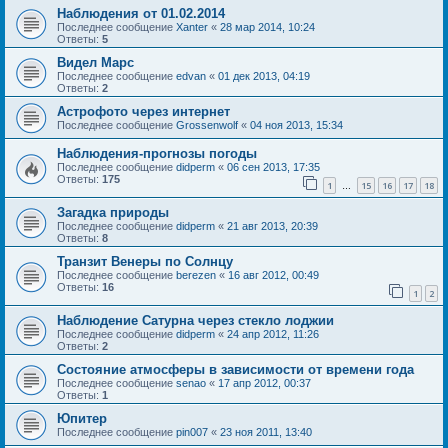
Наблюдения от 01.02.2014
Последнее сообщение
Xanter
«
28 мар 2014, 10:24
Ответы:
5
Видел Марс
Последнее сообщение
edvan
«
01 дек 2013, 04:19
Ответы:
2
Астрофото через интернет
Последнее сообщение
Grossenwolf
«
04 ноя 2013, 15:34
Наблюдения-прогнозы погоды
Последнее сообщение
didperm
«
06 сен 2013, 17:35
Ответы:
175
1
15
16
17
18
…
Загадка природы
Последнее сообщение
didperm
«
21 авг 2013, 20:39
Ответы:
8
Транзит Венеры по Солнцу
Последнее сообщение
berezen
«
16 авг 2012, 00:49
Ответы:
16
1
2
Наблюдение Сатурна через стекло лоджии
Последнее сообщение
didperm
«
24 апр 2012, 11:26
Ответы:
2
Состояние атмосферы в зависимости от времени года
Последнее сообщение
senao
«
17 апр 2012, 00:37
Ответы:
1
Юпитер
Последнее сообщение
pin007
«
23 ноя 2011, 13:40