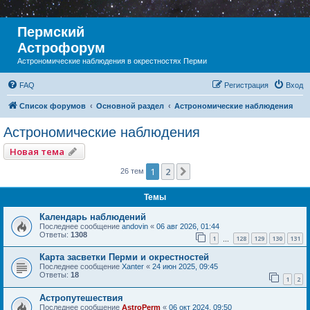
Пермский
Астрофорум
Астрономические наблюдения в окрестностях Перми
FAQ
Регистрация
Вход
Список форумов
Основной раздел
Астрономические наблюдения
Астрономические наблюдения
Новая тема
1
2
След.
26 тем
Темы
Календарь наблюдений
Последнее сообщение
andovin
«
06 авг 2026, 01:44
Ответы:
1308
1
128
129
130
131
…
Карта засветки Перми и окрестностей
Последнее сообщение
Xanter
«
24 июн 2025, 09:45
Ответы:
18
1
2
Астропутешествия
Последнее сообщение
AstroPerm
«
06 окт 2024, 09:50