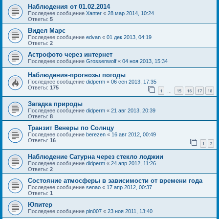
Наблюдения от 01.02.2014
Последнее сообщение
Xanter
«
28 мар 2014, 10:24
Ответы:
5
Видел Марс
Последнее сообщение
edvan
«
01 дек 2013, 04:19
Ответы:
2
Астрофото через интернет
Последнее сообщение
Grossenwolf
«
04 ноя 2013, 15:34
Наблюдения-прогнозы погоды
Последнее сообщение
didperm
«
06 сен 2013, 17:35
Ответы:
175
1
15
16
17
18
…
Загадка природы
Последнее сообщение
didperm
«
21 авг 2013, 20:39
Ответы:
8
Транзит Венеры по Солнцу
Последнее сообщение
berezen
«
16 авг 2012, 00:49
Ответы:
16
1
2
Наблюдение Сатурна через стекло лоджии
Последнее сообщение
didperm
«
24 апр 2012, 11:26
Ответы:
2
Состояние атмосферы в зависимости от времени года
Последнее сообщение
senao
«
17 апр 2012, 00:37
Ответы:
1
Юпитер
Последнее сообщение
pin007
«
23 ноя 2011, 13:40