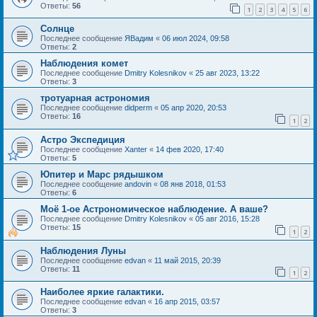
Ответы:
56
1
2
3
4
5
6
Солнце
Последнее сообщение
ЯВадим
«
06 июл 2024, 09:58
Ответы:
2
Наблюдения комет
Последнее сообщение
Dmitry Kolesnikov
«
25 авг 2023, 13:22
Ответы:
3
тротуарная астрономия
Последнее сообщение
didperm
«
05 апр 2020, 20:53
Ответы:
16
1
2
Астро Экспедиция
Последнее сообщение
Xanter
«
14 фев 2020, 17:40
Ответы:
5
Юпитер и Марс рядышком
Последнее сообщение
andovin
«
08 янв 2018, 01:53
Ответы:
6
Моё 1-ое Астрономическое наблюдение. А ваше?
Последнее сообщение
Dmitry Kolesnikov
«
05 авг 2016, 15:28
Ответы:
15
1
2
Наблюдения Луны
Последнее сообщение
edvan
«
11 май 2015, 20:39
Ответы:
11
1
2
Наиболее яркие галактики.
Последнее сообщение
edvan
«
16 апр 2015, 03:57
Ответы:
3