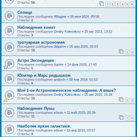
Ответы:
56
1
2
3
4
5
6
Солнце
Последнее сообщение
ЯВадим
«
06 июл 2024, 09:58
Ответы:
2
Наблюдения комет
Последнее сообщение
Dmitry Kolesnikov
«
25 авг 2023, 13:22
Ответы:
3
тротуарная астрономия
Последнее сообщение
didperm
«
05 апр 2020, 20:53
Ответы:
16
1
2
Астро Экспедиция
Последнее сообщение
Xanter
«
14 фев 2020, 17:40
Ответы:
5
Юпитер и Марс рядышком
Последнее сообщение
andovin
«
08 янв 2018, 01:53
Ответы:
6
Моё 1-ое Астрономическое наблюдение. А ваше?
Последнее сообщение
Dmitry Kolesnikov
«
05 авг 2016, 15:28
Ответы:
15
1
2
Наблюдения Луны
Последнее сообщение
edvan
«
11 май 2015, 20:39
Ответы:
11
1
2
Наиболее яркие галактики.
Последнее сообщение
edvan
«
16 апр 2015, 03:57
Ответы:
3