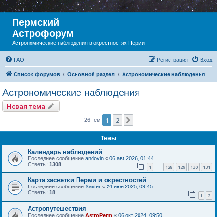
Пермский
Астрофорум
Астрономические наблюдения в окрестностях Перми
FAQ
Регистрация
Вход
Список форумов
Основной раздел
Астрономические наблюдения
Астрономические наблюдения
Новая тема
1
2
След.
26 тем
Темы
Календарь наблюдений
Последнее сообщение
andovin
«
06 авг 2026, 01:44
Ответы:
1308
1
128
129
130
131
…
Карта засветки Перми и окрестностей
Последнее сообщение
Xanter
«
24 июн 2025, 09:45
Ответы:
18
1
2
Астропутешествия
Последнее сообщение
AstroPerm
«
06 окт 2024, 09:50