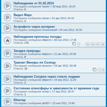
Наблюдения от 01.02.2014
Последнее сообщение
Xanter
«
28 мар 2014, 10:24
Ответы:
5
Видел Марс
Последнее сообщение
edvan
«
01 дек 2013, 04:19
Ответы:
2
Астрофото через интернет
Последнее сообщение
Grossenwolf
«
04 ноя 2013, 15:34
Наблюдения-прогнозы погоды
Последнее сообщение
didperm
«
06 сен 2013, 17:35
Ответы:
175
1
15
16
17
18
…
Загадка природы
Последнее сообщение
didperm
«
21 авг 2013, 20:39
Ответы:
8
Транзит Венеры по Солнцу
Последнее сообщение
berezen
«
16 авг 2012, 00:49
Ответы:
16
1
2
Наблюдение Сатурна через стекло лоджии
Последнее сообщение
didperm
«
24 апр 2012, 11:26
Ответы:
2
Состояние атмосферы в зависимости от времени года
Последнее сообщение
senao
«
17 апр 2012, 00:37
Ответы:
1
Юпитер
Последнее сообщение
pin007
«
23 ноя 2011, 13:40