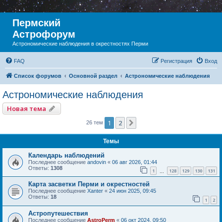
Пермский
Астрофорум
Астрономические наблюдения в окрестностях Перми
FAQ
Регистрация
Вход
Список форумов
Основной раздел
Астрономические наблюдения
Астрономические наблюдения
Новая тема
1
2
След.
26 тем
Темы
Календарь наблюдений
Последнее сообщение
andovin
«
06 авг 2026, 01:44
Ответы:
1308
1
128
129
130
131
…
Карта засветки Перми и окрестностей
Последнее сообщение
Xanter
«
24 июн 2025, 09:45
Ответы:
18
1
2
Астропутешествия
Последнее сообщение
AstroPerm
«
06 окт 2024, 09:50