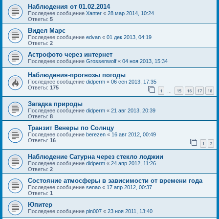
Наблюдения от 01.02.2014
Последнее сообщение
Xanter
«
28 мар 2014, 10:24
Ответы:
5
Видел Марс
Последнее сообщение
edvan
«
01 дек 2013, 04:19
Ответы:
2
Астрофото через интернет
Последнее сообщение
Grossenwolf
«
04 ноя 2013, 15:34
Наблюдения-прогнозы погоды
Последнее сообщение
didperm
«
06 сен 2013, 17:35
Ответы:
175
1
15
16
17
18
…
Загадка природы
Последнее сообщение
didperm
«
21 авг 2013, 20:39
Ответы:
8
Транзит Венеры по Солнцу
Последнее сообщение
berezen
«
16 авг 2012, 00:49
Ответы:
16
1
2
Наблюдение Сатурна через стекло лоджии
Последнее сообщение
didperm
«
24 апр 2012, 11:26
Ответы:
2
Состояние атмосферы в зависимости от времени года
Последнее сообщение
senao
«
17 апр 2012, 00:37
Ответы:
1
Юпитер
Последнее сообщение
pin007
«
23 ноя 2011, 13:40