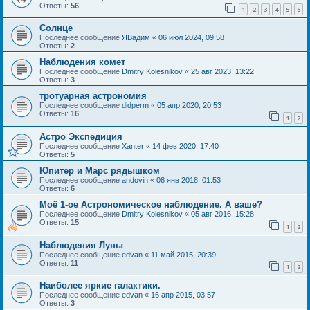
Ответы:
56
1
2
3
4
5
6
Солнце
Последнее сообщение
ЯВадим
«
06 июл 2024, 09:58
Ответы:
2
Наблюдения комет
Последнее сообщение
Dmitry Kolesnikov
«
25 авг 2023, 13:22
Ответы:
3
тротуарная астрономия
Последнее сообщение
didperm
«
05 апр 2020, 20:53
Ответы:
16
1
2
Астро Экспедиция
Последнее сообщение
Xanter
«
14 фев 2020, 17:40
Ответы:
5
Юпитер и Марс рядышком
Последнее сообщение
andovin
«
08 янв 2018, 01:53
Ответы:
6
Моё 1-ое Астрономическое наблюдение. А ваше?
Последнее сообщение
Dmitry Kolesnikov
«
05 авг 2016, 15:28
Ответы:
15
1
2
Наблюдения Луны
Последнее сообщение
edvan
«
11 май 2015, 20:39
Ответы:
11
1
2
Наиболее яркие галактики.
Последнее сообщение
edvan
«
16 апр 2015, 03:57
Ответы:
3