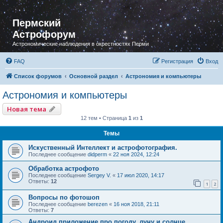
Пермский
Астрофорум
Астрономические наблюдения в окрестностях Перми
FAQ
Регистрация
Вход
Список форумов
Основной раздел
Астрономия и компьютеры
Астрономия и компьютеры
Новая тема
12 тем • Страница
1
из
1
Темы
Искуственный Интеллект и астрофотография.
Последнее сообщение
didperm
«
22 ноя 2024, 12:24
Обработка астрофото
Последнее сообщение
Sergey V.
«
17 июл 2020, 14:17
Ответы:
12
1
2
Вопросы по фотошоп
Последнее сообщение
berezen
«
16 ноя 2018, 21:11
Ответы:
7
Андроид приложение про погоду, луну и солнце