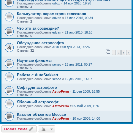
Последнее сообщение
odioz
«
14 ноя 2016, 19:28
Ответы:
3
Калькулятор параметров телескопа
Последнее сообщение
edvan
«
17 июл 2015, 00:34
Ответы:
2
Что это за созвездие?
Последнее сообщение
edvan
«
21 апр 2015, 18:16
Ответы:
5
Обсуждение астрософта
Последнее сообщение
ASin
«
08 дек 2013, 00:26
Ответы:
32
1
2
3
4
Научные фильмы
Последнее сообщение
senao
«
13 янв 2011, 00:27
Ответы:
5
Работа с AutoStakkert
Последнее сообщение
senao
«
12 дек 2010, 14:07
Софт для астрофото
Последнее сообщение
AstroPerm
«
11 сен 2009, 16:55
Ответы:
2
Яблочный астрософт
Последнее сообщение
AstroPerm
«
05 май 2009, 11:40
Каталог объектов Мессье
Последнее сообщение
AstroPerm
«
10 ноя 2008, 14:00
Новая тема