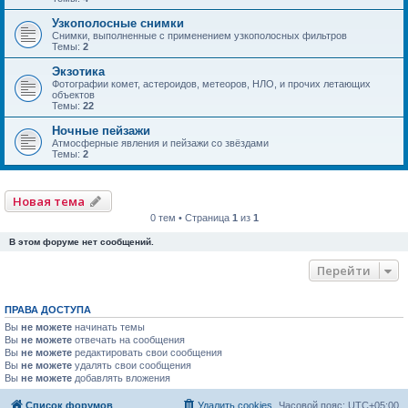
Узкополосные снимки
Снимки, выполненные с применением узкополосных фильтров
Темы:
2
Экзотика
Фотографии комет, астероидов, метеоров, НЛО, и прочих летающих
объектов
Темы:
22
Ночные пейзажи
Атмосферные явления и пейзажи со звёздами
Темы:
2
Новая тема
0 тем • Страница
1
из
1
В этом форуме нет сообщений.
Перейти
ПРАВА ДОСТУПА
Вы
не можете
начинать темы
Вы
не можете
отвечать на сообщения
Вы
не можете
редактировать свои сообщения
Вы
не можете
удалять свои сообщения
Вы
не можете
добавлять вложения
Список форумов
Удалить cookies
Часовой пояс:
UTC+05:00