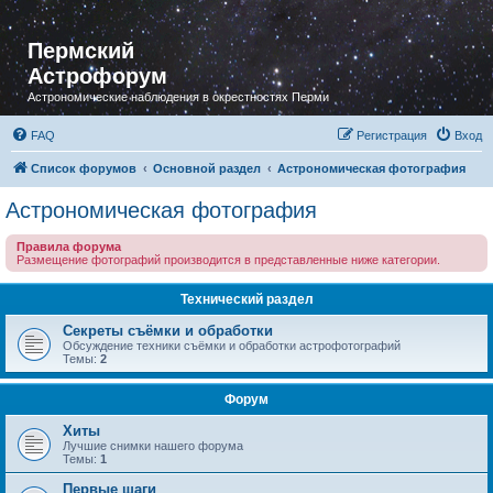
Пермский
Астрофорум
Астрономические наблюдения в окрестностях Перми
FAQ
Регистрация
Вход
Список форумов
Основной раздел
Астрономическая фотография
Астрономическая фотография
Правила форума
Размещение фотографий производится в представленные ниже категории.
Технический раздел
Секреты съёмки и обработки
Обсуждение техники съёмки и обработки астрофотографий
Темы:
2
Форум
Хиты
Лучшие снимки нашего форума
Темы:
1
Первые шаги