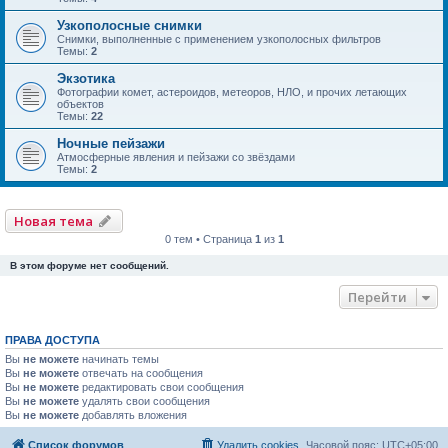
Узкополосные снимки
Снимки, выполненные с применением узкополосных фильтров
Темы:
2
Экзотика
Фотографии комет, астероидов, метеоров, НЛО, и прочих летающих
объектов
Темы:
22
Ночные пейзажи
Атмосферные явления и пейзажи со звёздами
Темы:
2
Новая тема
0 тем • Страница
1
из
1
В этом форуме нет сообщений.
Перейти
ПРАВА ДОСТУПА
Вы
не можете
начинать темы
Вы
не можете
отвечать на сообщения
Вы
не можете
редактировать свои сообщения
Вы
не можете
удалять свои сообщения
Вы
не можете
добавлять вложения
Список форумов
Удалить cookies
Часовой пояс:
UTC+05:00