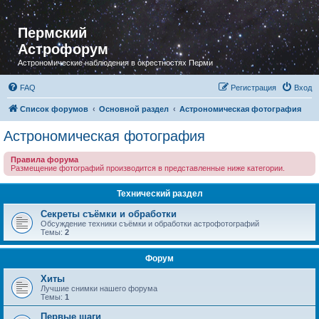
Пермский
Астрофорум
Астрономические наблюдения в окрестностях Перми
FAQ
Регистрация
Вход
Список форумов
Основной раздел
Астрономическая фотография
Астрономическая фотография
Правила форума
Размещение фотографий производится в представленные ниже категории.
Технический раздел
Секреты съёмки и обработки
Обсуждение техники съёмки и обработки астрофотографий
Темы:
2
Форум
Хиты
Лучшие снимки нашего форума
Темы:
1
Первые шаги