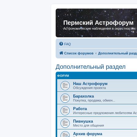
Пермский Астрофорум
Астрономические наблюдения в окрестностях
FAQ
Список форумов
Дополнительный разд
Дополнительный раздел
ФОРУМ
Наш Астрофорум
Обсуждения проекта
Барахолка
Покупка, продажа, обмен...
Работа
Интересные предложения любителям А
Пивнушка
Место для общения
Архив форума