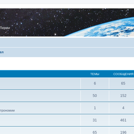
 Перми
ел
ТЕМЫ
СООБЩЕНИЯ
6
65
50
152
1
4
строномии
31
461
65
196