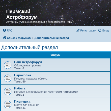
Пермский
Астрофорум
Астрономические наблюдения в окрестностях Перми
FAQ
Регистрация
Вход
Список форумов
Дополнительный раздел
Дополнительный раздел
Форум
Наш Астрофорум
Обсуждения проекта
Темы:
6
Барахолка
Покупка, продажа, обмен...
Темы:
50
Работа
Интересные предложения любителям Астрономии
Темы:
1
Пивнушка
Место для общения
Темы:
31