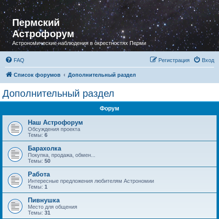
Пермский
Астрофорум
Астрономические наблюдения в окрестностях Перми
FAQ
Регистрация
Вход
Список форумов
Дополнительный раздел
Дополнительный раздел
Форум
Наш Астрофорум
Обсуждения проекта
Темы:
6
Барахолка
Покупка, продажа, обмен...
Темы:
50
Работа
Интересные предложения любителям Астрономии
Темы:
1
Пивнушка
Место для общения
Темы:
31