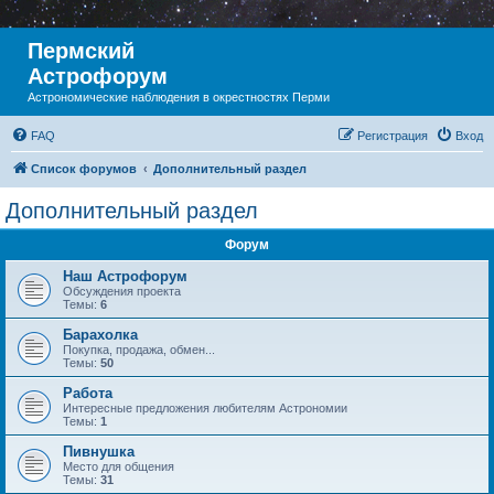
Пермский
Астрофорум
Астрономические наблюдения в окрестностях Перми
FAQ
Регистрация
Вход
Список форумов
Дополнительный раздел
Дополнительный раздел
Форум
Наш Астрофорум
Обсуждения проекта
Темы:
6
Барахолка
Покупка, продажа, обмен...
Темы:
50
Работа
Интересные предложения любителям Астрономии
Темы:
1
Пивнушка
Место для общения
Темы:
31