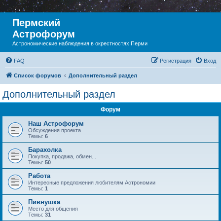
Пермский
Астрофорум
Астрономические наблюдения в окрестностях Перми
FAQ
Регистрация
Вход
Список форумов
Дополнительный раздел
Дополнительный раздел
Форум
Наш Астрофорум
Обсуждения проекта
Темы:
6
Барахолка
Покупка, продажа, обмен...
Темы:
50
Работа
Интересные предложения любителям Астрономии
Темы:
1
Пивнушка
Место для общения
Темы:
31