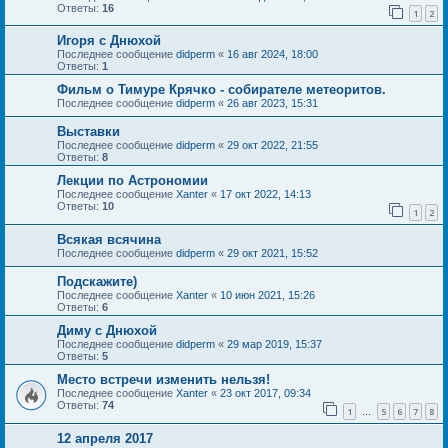
Ответы:
16
1
2
Игоря с Днюхой
Последнее сообщение
didperm
«
16 авг 2024, 18:00
Ответы:
1
Фильм о Тимуре Крячко - собирателе метеоритов.
Последнее сообщение
didperm
«
26 авг 2023, 15:31
Выставки
Последнее сообщение
didperm
«
29 окт 2022, 21:55
Ответы:
8
Лекции по Астрономии
Последнее сообщение
Xanter
«
17 окт 2022, 14:13
Ответы:
10
1
2
Всякая всячина
Последнее сообщение
didperm
«
29 окт 2021, 15:52
Подскажите)
Последнее сообщение
Xanter
«
10 июн 2021, 15:26
Ответы:
6
Диму с Днюхой
Последнее сообщение
didperm
«
29 мар 2019, 15:37
Ответы:
5
Место встречи изменить нельзя!
Последнее сообщение
Xanter
«
23 окт 2017, 09:34
Ответы:
74
1
5
6
7
8
…
12 апреля 2017