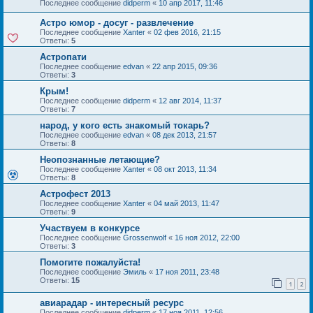
Последнее сообщение
didperm
«
10 апр 2017, 11:46
Астро юмор - досуг - развлечение
Последнее сообщение
Xanter
«
02 фев 2016, 21:15
Ответы:
5
Астропати
Последнее сообщение
edvan
«
22 апр 2015, 09:36
Ответы:
3
Крым!
Последнее сообщение
didperm
«
12 авг 2014, 11:37
Ответы:
7
народ, у кого есть знакомый токарь?
Последнее сообщение
edvan
«
08 дек 2013, 21:57
Ответы:
8
Неопознанные летающие?
Последнее сообщение
Xanter
«
08 окт 2013, 11:34
Ответы:
8
Астрофест 2013
Последнее сообщение
Xanter
«
04 май 2013, 11:47
Ответы:
9
Участвуем в конкурсе
Последнее сообщение
Grossenwolf
«
16 ноя 2012, 22:00
Ответы:
3
Помогите пожалуйста!
Последнее сообщение
Эмиль
«
17 ноя 2011, 23:48
Ответы:
15
1
2
авиарадар - интересный ресурс
Последнее сообщение
didperm
«
17 ноя 2011, 12:56