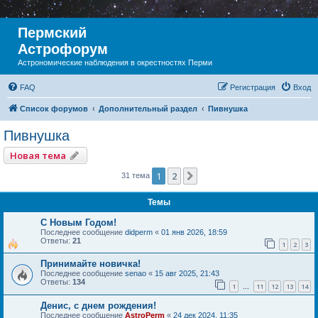
Пермский
Астрофорум
Астрономические наблюдения в окрестностях Перми
FAQ
Регистрация
Вход
Список форумов
Дополнительный раздел
Пивнушка
Пивнушка
Новая тема
1
2
След.
31 тема
Темы
С Новым Годом!
Последнее сообщение
didperm
«
01 янв 2026, 18:59
Ответы:
21
1
2
3
Принимайте новичка!
Последнее сообщение
senao
«
15 авг 2025, 21:43
Ответы:
134
1
11
12
13
14
…
Денис, с днем рождения!
Последнее сообщение
AstroPerm
«
24 дек 2024, 11:35