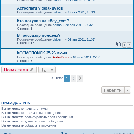
Астропати у французов
Последнее сообщение
didperm
«
12 окт 2011, 16:33
Кто покупал на eBay_com?
Последнее сообщение
senao
«
20 сен 2011, 07:32
Ответы:
2
В телевизор полезем?
Последнее сообщение
didperm
«
09 авг 2011, 11:37
Ответы:
17
1
2
КОСМОПОИСК 25-26 июня
Последнее сообщение
AstroPerm
«
01 июл 2011, 22:25
Ответы:
6
Новая тема
1
2
След.
31 тема
Перейти
ПРАВА ДОСТУПА
Вы
не можете
начинать темы
Вы
не можете
отвечать на сообщения
Вы
не можете
редактировать свои сообщения
Вы
не можете
удалять свои сообщения
Вы
не можете
добавлять вложения