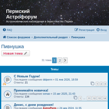
Пермский
Астрофорум
Астрономические наблюдения в окрестностях Перми
FAQ
Регистрация
Вход
Список форумов
Дополнительный раздел
Пивнушка
Пивнушка
Новая тема
1
2
След.
31 тема
Темы
С Новым Годом!
Последнее сообщение
didperm
«
01 янв 2026, 18:59
Ответы:
21
1
2
3
Принимайте новичка!
Последнее сообщение
senao
«
15 авг 2025, 21:43
Ответы:
134
1
11
12
13
14
…
Денис, с днем рождения!
Последнее сообщение
AstroPerm
«
24 дек 2024, 11:35