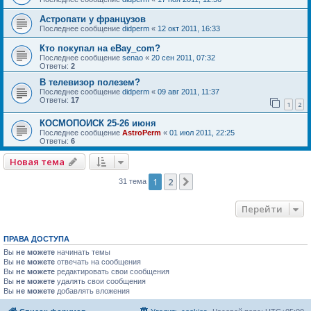
Астропати у французов
Последнее сообщение
didperm
«
12 окт 2011, 16:33
Кто покупал на eBay_com?
Последнее сообщение
senao
«
20 сен 2011, 07:32
Ответы:
2
В телевизор полезем?
Последнее сообщение
didperm
«
09 авг 2011, 11:37
Ответы:
17
1
2
КОСМОПОИСК 25-26 июня
Последнее сообщение
AstroPerm
«
01 июл 2011, 22:25
Ответы:
6
Новая тема
1
2
След.
31 тема
Перейти
ПРАВА ДОСТУПА
Вы
не можете
начинать темы
Вы
не можете
отвечать на сообщения
Вы
не можете
редактировать свои сообщения
Вы
не можете
удалять свои сообщения
Вы
не можете
добавлять вложения