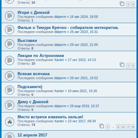
Ответы:
16
1
2
Игоря с Днюхой
Последнее сообщение
didperm
«
16 авг 2024, 18:00
Ответы:
1
Фильм о Тимуре Крячко - собирателе метеоритов.
Последнее сообщение
didperm
«
26 авг 2023, 15:31
Выставки
Последнее сообщение
didperm
«
29 окт 2022, 21:55
Ответы:
8
Лекции по Астрономии
Последнее сообщение
Xanter
«
17 окт 2022, 14:13
Ответы:
10
1
2
Всякая всячина
Последнее сообщение
didperm
«
29 окт 2021, 15:52
Подскажите)
Последнее сообщение
Xanter
«
10 июн 2021, 15:26
Ответы:
6
Диму с Днюхой
Последнее сообщение
didperm
«
29 мар 2019, 15:37
Ответы:
5
Место встречи изменить нельзя!
Последнее сообщение
Xanter
«
23 окт 2017, 09:34
Ответы:
74
1
5
6
7
8
…
12 апреля 2017