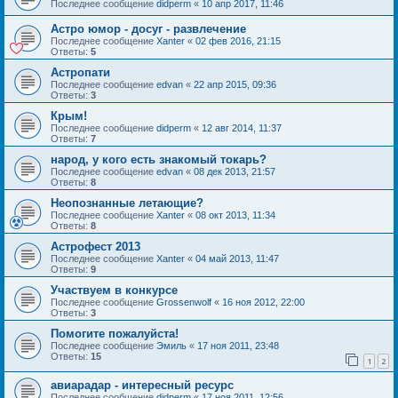
Последнее сообщение
didperm
«
10 апр 2017, 11:46
Астро юмор - досуг - развлечение
Последнее сообщение
Xanter
«
02 фев 2016, 21:15
Ответы:
5
Астропати
Последнее сообщение
edvan
«
22 апр 2015, 09:36
Ответы:
3
Крым!
Последнее сообщение
didperm
«
12 авг 2014, 11:37
Ответы:
7
народ, у кого есть знакомый токарь?
Последнее сообщение
edvan
«
08 дек 2013, 21:57
Ответы:
8
Неопознанные летающие?
Последнее сообщение
Xanter
«
08 окт 2013, 11:34
Ответы:
8
Астрофест 2013
Последнее сообщение
Xanter
«
04 май 2013, 11:47
Ответы:
9
Участвуем в конкурсе
Последнее сообщение
Grossenwolf
«
16 ноя 2012, 22:00
Ответы:
3
Помогите пожалуйста!
Последнее сообщение
Эмиль
«
17 ноя 2011, 23:48
Ответы:
15
1
2
авиарадар - интересный ресурс
Последнее сообщение
didperm
«
17 ноя 2011, 12:56