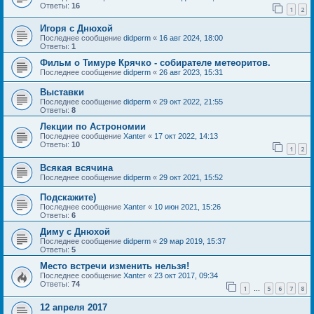
Ответы:
16
1
2
Игоря с Днюхой
Последнее сообщение
didperm
«
16 авг 2024, 18:00
Ответы:
1
Фильм о Тимуре Крячко - собирателе метеоритов.
Последнее сообщение
didperm
«
26 авг 2023, 15:31
Выставки
Последнее сообщение
didperm
«
29 окт 2022, 21:55
Ответы:
8
Лекции по Астрономии
Последнее сообщение
Xanter
«
17 окт 2022, 14:13
Ответы:
10
1
2
Всякая всячина
Последнее сообщение
didperm
«
29 окт 2021, 15:52
Подскажите)
Последнее сообщение
Xanter
«
10 июн 2021, 15:26
Ответы:
6
Диму с Днюхой
Последнее сообщение
didperm
«
29 мар 2019, 15:37
Ответы:
5
Место встречи изменить нельзя!
Последнее сообщение
Xanter
«
23 окт 2017, 09:34
Ответы:
74
1
5
6
7
8
…
12 апреля 2017