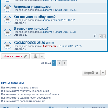
Астропати у французов
Последнее сообщение
didperm
«
12 окт 2011, 16:33
Кто покупал на eBay_com?
Последнее сообщение
senao
«
20 сен 2011, 07:32
Ответы:
2
В телевизор полезем?
Последнее сообщение
didperm
«
09 авг 2011, 11:37
Ответы:
17
1
2
КОСМОПОИСК 25-26 июня
Последнее сообщение
AstroPerm
«
01 июл 2011, 22:25
Ответы:
6
Новая тема
1
2
След.
31 тема
Перейти
ПРАВА ДОСТУПА
Вы
не можете
начинать темы
Вы
не можете
отвечать на сообщения
Вы
не можете
редактировать свои сообщения
Вы
не можете
удалять свои сообщения
Вы
не можете
добавлять вложения