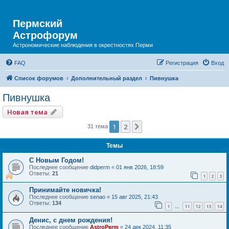
Пермский
Астрофорум
Астрономические наблюдения в окрестностях Перми
FAQ
Регистрация
Вход
Список форумов
Дополнительный раздел
Пивнушка
Пивнушка
Новая тема
1
2
След.
31 тема
Темы
С Новым Годом!
Последнее сообщение
didperm
«
01 янв 2026, 18:59
Ответы:
21
1
2
3
Принимайте новичка!
Последнее сообщение
senao
«
15 авг 2025, 21:43
Ответы:
134
1
11
12
13
14
…
Денис, с днем рождения!
Последнее сообщение
AstroPerm
«
24 дек 2024, 11:35