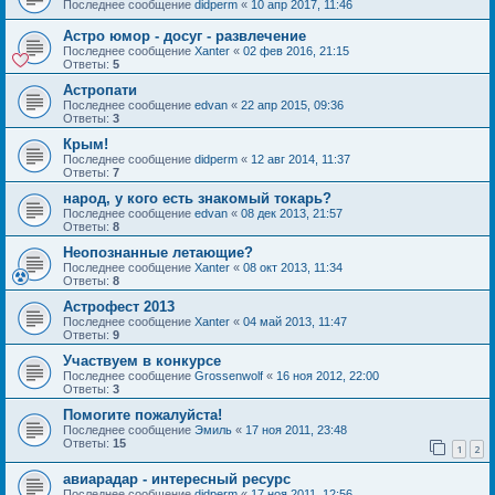
Последнее сообщение
didperm
«
10 апр 2017, 11:46
Астро юмор - досуг - развлечение
Последнее сообщение
Xanter
«
02 фев 2016, 21:15
Ответы:
5
Астропати
Последнее сообщение
edvan
«
22 апр 2015, 09:36
Ответы:
3
Крым!
Последнее сообщение
didperm
«
12 авг 2014, 11:37
Ответы:
7
народ, у кого есть знакомый токарь?
Последнее сообщение
edvan
«
08 дек 2013, 21:57
Ответы:
8
Неопознанные летающие?
Последнее сообщение
Xanter
«
08 окт 2013, 11:34
Ответы:
8
Астрофест 2013
Последнее сообщение
Xanter
«
04 май 2013, 11:47
Ответы:
9
Участвуем в конкурсе
Последнее сообщение
Grossenwolf
«
16 ноя 2012, 22:00
Ответы:
3
Помогите пожалуйста!
Последнее сообщение
Эмиль
«
17 ноя 2011, 23:48
Ответы:
15
1
2
авиарадар - интересный ресурс
Последнее сообщение
didperm
«
17 ноя 2011, 12:56