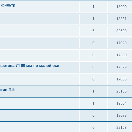
 фильтр
1
18000
1
18831
6
32608
0
17023
0
17300
ьютона 74-80 мм по малой оси
0
17329
0
17055
тив П-5
1
23135
1
19504
0
18073
0
22158