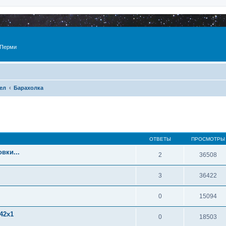
 Перми
ел
Барахолка
ОТВЕТЫ
ПРОСМОТРЫ
вки...
2
36508
3
36422
0
15094
42x1
0
18503