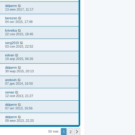
didperm
13 июн 2017, 11:17
berezen
04 окт 2015, 17:48
krivetka
22 сен 2015, 18:46
serg2015
03 сен 2015, 22:52
edvan
19 апр 2015, 06:26
didperm
30 мар 2015, 20:13
andovin
07 дек 2014, 16:50
senao
12 ноя 2013, 21:27
didperm
07 окт 2013, 16:56
didperm
09 июн 2013, 22:20
1
2
След.
50 тем