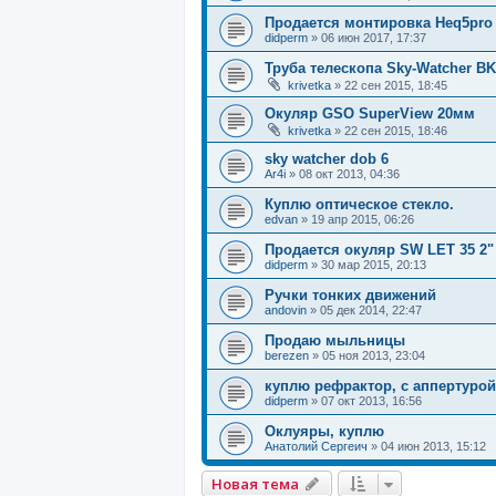
Продается монтировка Heq5pro
didperm
»
06 июн 2017, 17:37
Труба телескопа Sky-Watcher B
krivetka
»
22 сен 2015, 18:45
Окуляр GSO SuperView 20мм
krivetka
»
22 сен 2015, 18:46
sky watcher dob 6
Ar4i
»
08 окт 2013, 04:36
Куплю оптическое стекло.
edvan
»
19 апр 2015, 06:26
Продается окуляр SW LET 35 2"
didperm
»
30 мар 2015, 20:13
Ручки тонких движений
andovin
»
05 дек 2014, 22:47
Продаю мыльницы
berezen
»
05 ноя 2013, 23:04
куплю рефрактор, с аппертурой
didperm
»
07 окт 2013, 16:56
Оклуяры, куплю
Анатолий Сергеич
»
04 июн 2013, 15:12
Новая тема