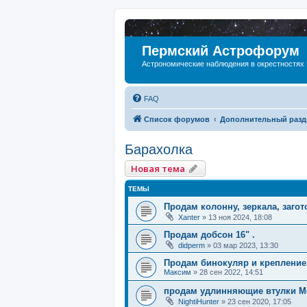
Пермский Астрофорум
Астрономические наблюдения в окрестностях
FAQ
Список форумов
Дополнительный разд
Барахолка
Новая тема
ТЕМЫ
Продам колонну, зеркала, загото
Xanter
»
13 ноя 2024, 18:08
Продам добсон 16" .
didperm
»
03 мар 2023, 13:30
Продам бинокуляр и крепление
Максим
»
28 сен 2022, 14:51
продам удлинняющие втулки M
NightiHunter
»
23 сен 2020, 17:05