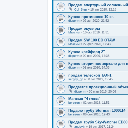
Продам апертурный солнечный
Cpl_Step
»
18 авг 2020, 12:18
Куплю противовес 10 кг.
didperm
»
02 авг 2020, 21:52
Продам окуляры
Максим
»
10 окт 2019, 11:51
Продам SW 100 ED OTAW
Максим
»
27 фев 2020, 17:43
Куплю крейфорд 2"
didperm
»
09 янв 2020, 14:36
Куплю вторичное зеркало для н
didperm
»
09 янв 2020, 14:35
продам телескоп ТАЛ-1
sergey_gp
»
30 окт 2019, 19:45
Продается проекционный объек
didperm
»
30 мар 2015, 20:06
Магазин "4 глаза"
berezen
»
02 сен 2018, 11:51
Подарю трубу Sturman 1000114
berezen
»
06 сен 2018, 19:43
Продам трубу Sky-Watcher ED80
andovin
»
19 окт 2017, 21:24