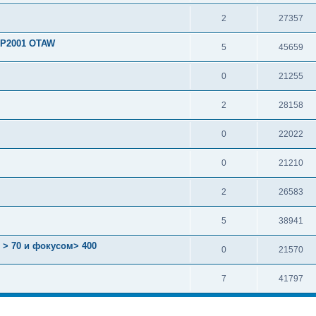
2
27357
KP2001 OTAW
5
45659
0
21255
2
28158
0
22022
0
21210
2
26583
5
38941
 > 70 и фокусом> 400
0
21570
7
41797