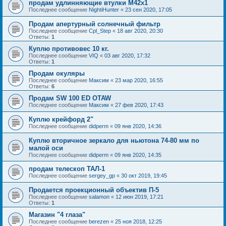
продам удлинняющие втулки M42x1
Последнее сообщение
NightiHunter
«
23 сен 2020, 17:05
Продам апертурный солнечный фильтр
Последнее сообщение
Cpl_Step
«
18 авг 2020, 20:30
Ответы:
1
Куплю противовес 10 кг.
Последнее сообщение
VIQ
«
03 авг 2020, 17:32
Ответы:
1
Продам окуляры
Последнее сообщение
Максим
«
23 мар 2020, 16:55
Ответы:
6
Продам SW 100 ED OTAW
Последнее сообщение
Максим
«
27 фев 2020, 17:43
Куплю крейфорд 2"
Последнее сообщение
didperm
«
09 янв 2020, 14:36
Куплю вторичное зеркало для ньютона 74-80 мм по
малой оси
Последнее сообщение
didperm
«
09 янв 2020, 14:35
продам телескоп ТАЛ-1
Последнее сообщение
sergey_gp
«
30 окт 2019, 19:45
Продается проекционный объектив П-5
Последнее сообщение
salamon
«
12 июн 2019, 17:21
Ответы:
1
Магазин "4 глаза"
Последнее сообщение
berezen
«
25 ноя 2018, 12:25