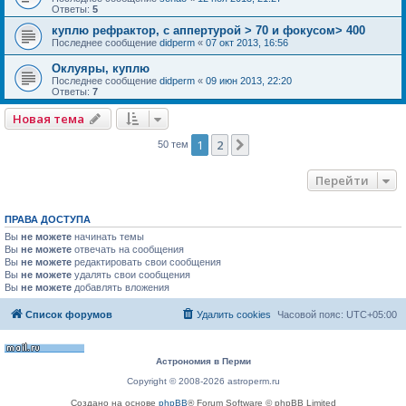
Ответы:
5
куплю рефрактор, с аппертурой > 70 и фокусом> 400
Последнее сообщение
didperm
«
07 окт 2013, 16:56
Оклуяры, куплю
Последнее сообщение
didperm
«
09 июн 2013, 22:20
Ответы:
7
Новая тема
1
2
След.
50 тем
Перейти
ПРАВА ДОСТУПА
Вы
не можете
начинать темы
Вы
не можете
отвечать на сообщения
Вы
не можете
редактировать свои сообщения
Вы
не можете
удалять свои сообщения
Вы
не можете
добавлять вложения
Список форумов
Удалить cookies
Часовой пояс:
UTC+05:00
Астрономия в Перми
Copyright © 2008-2026 astroperm.ru
Создано на основе
phpBB
® Forum Software © phpBB Limited