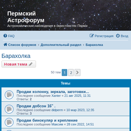
Пермский
Астрофорум
Астрономические наблюдения в окрестностях Перми
FAQ
Регистрация
Вход
Список форумов
Дополнительный раздел
Барахолка
Барахолка
Новая тема
1
2
След.
50 тем
Темы
Продам колонну, зеркала, заготовки...
Последнее сообщение
Xanter
«
21 авг 2025, 11:31
Ответы:
2
Продам добсон 16" .
Последнее сообщение
didperm
«
10 мар 2023, 12:35
Ответы:
3
Продам бинокуляр и крепление
Последнее сообщение
Максим
«
28 сен 2022, 14:51