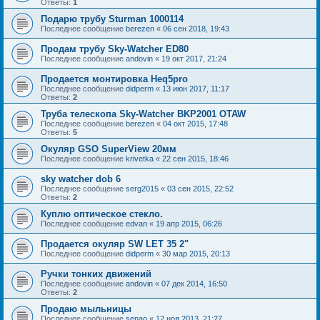
Ответы:
1
Подарю трубу Sturman 1000114
Последнее сообщение
berezen
«
06 сен 2018, 19:43
Продам трубу Sky-Watcher ED80
Последнее сообщение
andovin
«
19 окт 2017, 21:24
Продается монтировка Heq5pro
Последнее сообщение
didperm
«
13 июн 2017, 11:17
Ответы:
2
Труба телескопа Sky-Watcher BKP2001 OTAW
Последнее сообщение
berezen
«
04 окт 2015, 17:48
Ответы:
5
Окуляр GSO SuperView 20мм
Последнее сообщение
krivetka
«
22 сен 2015, 18:46
sky watcher dob 6
Последнее сообщение
serg2015
«
03 сен 2015, 22:52
Ответы:
2
Куплю оптическое стекло.
Последнее сообщение
edvan
«
19 апр 2015, 06:26
Продается окуляр SW LET 35 2"
Последнее сообщение
didperm
«
30 мар 2015, 20:13
Ручки тонких движений
Последнее сообщение
andovin
«
07 дек 2014, 16:50
Ответы:
2
Продаю мыльницы
Последнее сообщение
senao
«
12 ноя 2013, 21:27