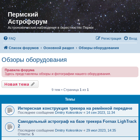
Пермский
Астрофорум
Астрономические наблюдения в окрестностях Перми
FAQ
Регистрация
Вход
Список форумов
Основной раздел
Обзоры оборудования
Обзоры оборудования
Правила форума
Здесь представлены обзоры и фотографии нашего оборудования.
Новая тема
9 тем • Страница
1
из
1
Темы
Интересная конструкция трекера на ремённой передаче
Последнее сообщение
Dmitry Kolesnikov
«
14 сен 2023, 11:34
Самодельный астрограф на базе трекера Fornax LighTrack
2
Последнее сообщение
Dmitry Kolesnikov
«
29 июл 2023, 14:35
Ответы:
5