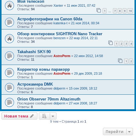
Мой телескоп
Последнее сообщение
Xanter
«
11 июн 2021, 07:42
Ответы:
94
1
7
8
9
10
…
Астрофотографии на Canon 60da
Последнее сообщение
katenka-t
«
21 ноя 2014, 00:34
Ответы:
7
Обзор монтировки SIGHTRON Nano Tracker
Последнее сообщение
berezen
«
22 мар 2014, 22:11
Ответы:
34
1
2
3
4
Takahashi SKY-90
Последнее сообщение
AstroPerm
«
22 июн 2012, 14:58
Ответы:
11
1
2
Корректор комы паракорр
Последнее сообщение
AstroPerm
«
29 дек 2009, 23:18
Ответы:
1
Астрокамера DMK
Последнее сообщение
didperm
«
15 сен 2009, 18:12
Ответы:
6
Orion Observer 70mm Altazimuth
Последнее сообщение
didperm
«
27 ноя 2008, 18:27
Ответы:
8
Новая тема
9 тем • Страница
1
из
1
Перейти