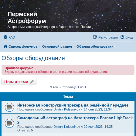
Пермский
Астрофорум
Астрономические наблюдения в окрестностях Перми
FAQ
Регистрация
Вход
Список форумов
Основной раздел
Обзоры оборудования
Обзоры оборудования
Правила форума
Здесь представлены обзоры и фотографии нашего оборудования.
Новая тема
9 тем • Страница
1
из
1
Темы
Интересная конструкция трекера на ремённой передаче
Последнее сообщение
Dmitry Kolesnikov
«
14 сен 2023, 11:34
Самодельный астрограф на базе трекера Fornax LighTrack
2
Последнее сообщение
Dmitry Kolesnikov
«
29 июл 2023, 14:35
Ответы:
5