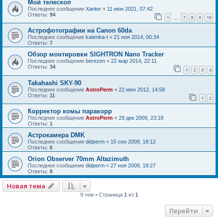
Мой телескоп
Последнее сообщение
Xanter
«
11 июн 2021, 07:42
Ответы:
94
1
7
8
9
10
…
Астрофотографии на Canon 60da
Последнее сообщение
katenka-t
«
21 ноя 2014, 00:34
Ответы:
7
Обзор монтировки SIGHTRON Nano Tracker
Последнее сообщение
berezen
«
22 мар 2014, 22:11
Ответы:
34
1
2
3
4
Takahashi SKY-90
Последнее сообщение
AstroPerm
«
22 июн 2012, 14:58
Ответы:
11
1
2
Корректор комы паракорр
Последнее сообщение
AstroPerm
«
29 дек 2009, 23:18
Ответы:
1
Астрокамера DMK
Последнее сообщение
didperm
«
15 сен 2009, 18:12
Ответы:
6
Orion Observer 70mm Altazimuth
Последнее сообщение
didperm
«
27 ноя 2008, 18:27
Ответы:
8
Новая тема
9 тем • Страница
1
из
1
Перейти