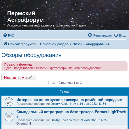
Пермский
Астрофорум
Астрономические наблюдения в окрестностях Перми
FAQ
Регистрация
Вход
Список форумов
Основной раздел
Обзоры оборудования
Обзоры оборудования
Правила форума
Здесь представлены обзоры и фотографии нашего оборудования.
Новая тема
9 тем • Страница
1
из
1
Темы
Интересная конструкция трекера на ремённой передаче
Последнее сообщение
Dmitry Kolesnikov
«
14 сен 2023, 11:34
Самодельный астрограф на базе трекера Fornax LighTrack
2
Последнее сообщение
Dmitry Kolesnikov
«
29 июл 2023, 14:35
Ответы:
5