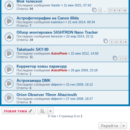
Мой телескоп
Последнее сообщение
Xanter
«
11 июн 2021, 07:42
Ответы:
94
1
7
8
9
10
…
Астрофотографии на Canon 60da
Последнее сообщение
katenka-t
«
21 ноя 2014, 00:34
Ответы:
7
Обзор монтировки SIGHTRON Nano Tracker
Последнее сообщение
berezen
«
22 мар 2014, 22:11
Ответы:
34
1
2
3
4
Takahashi SKY-90
Последнее сообщение
AstroPerm
«
22 июн 2012, 14:58
Ответы:
11
1
2
Корректор комы паракорр
Последнее сообщение
AstroPerm
«
29 дек 2009, 23:18
Ответы:
1
Астрокамера DMK
Последнее сообщение
didperm
«
15 сен 2009, 18:12
Ответы:
6
Orion Observer 70mm Altazimuth
Последнее сообщение
didperm
«
27 ноя 2008, 18:27
Ответы:
8
Новая тема
9 тем • Страница
1
из
1
Перейти