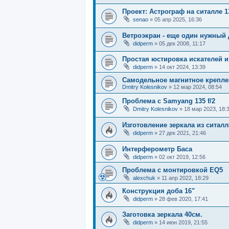
Проект: Астрограф на ситалле 1
senao
»
05 апр 2025, 16:36
Ветроэкран - еще один нужный
didperm
»
05 дек 2008, 11:17
Простая юстировка искателей и
didperm
»
14 окт 2024, 13:39
Самодельное магнитное креплен
Dmitry Kolesnikov
»
12 мар 2024, 08:54
Проблема с Samyang 135 f/2
Dmitry Kolesnikov
»
18 мар 2023, 18:
Изготовление зеркала из ситалл
didperm
»
27 дек 2021, 21:46
Интерферометр Баса
didperm
»
02 окт 2019, 12:56
Проблема с монтировкой EQ5
alexchuk
»
11 апр 2022, 18:29
Конструкция доба 16"
didperm
»
28 фев 2020, 17:41
Заготовка зеркала 40см.
didperm
»
14 июн 2019, 21:55