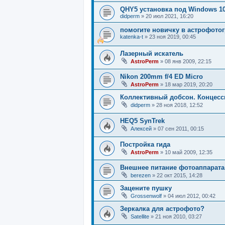
QHY5 установка под Windows 1
didperm
»
20 июл 2021, 16:20
помогите новичку в астрофото
katenka-t
»
23 ноя 2019, 00:45
Лазерный искатель
AstroPerm
»
08 янв 2009, 22:15
Nikon 200mm f/4 ED Micro
AstroPerm
»
18 мар 2019, 20:20
Коллективный добсон. Концесс
didperm
»
28 ноя 2018, 12:52
HEQ5 SynTrek
Алексей
»
07 сен 2011, 00:15
Постройка гида
AstroPerm
»
10 май 2009, 12:35
Внешнее питание фотоаппарата
berezen
»
22 окт 2015, 14:28
Зацените пушку
Grossenwolf
»
04 июл 2012, 00:42
Зеркалка для астрофото?
Satellite
»
21 ноя 2010, 03:27