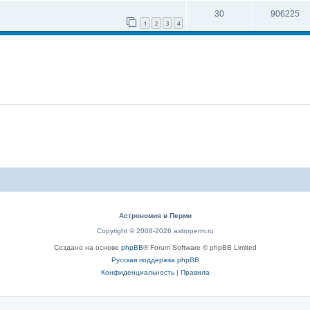
30
906225
1
2
3
4
Астрономия в Перми
Copyright © 2008-2026 astroperm.ru
Создано на основе
phpBB
® Forum Software © phpBB Limited
Русская поддержка phpBB
Конфиденциальность
|
Правила