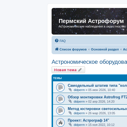
Пермский Астрофорум
Астрономические наблюдения в окрестностях
FAQ
Список форумов
Основной раздел
Ас
Астрономическое оборудов
Новая тема
ТЕМЫ
Самодельный штатив типа "кол
didperm
»
05 июн 2026, 10:40
Обзор монтировки Astrofrog FT
didperm
»
02 апр 2026, 14:20
Метод юстировки светосильны
didperm
»
26 мар 2026, 13:05
Проект: Астрограф 14"
didperm
»
15 ноя 2022, 10:12