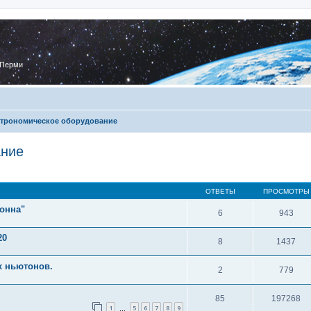
 Перми
трономическое оборудование
ание
ОТВЕТЫ
ПРОСМОТРЫ
онна"
6
943
20
8
1437
х ньютонов.
2
779
85
197268
1
5
6
7
8
9
…