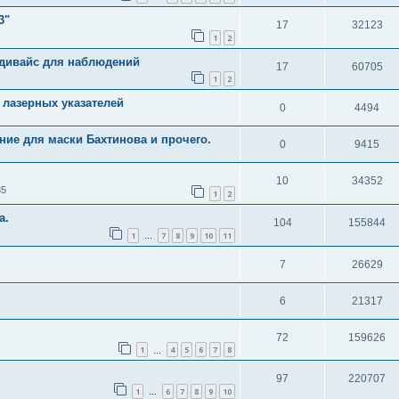
3"
17
32123
1
2
 дивайс для наблюдений
17
60705
1
2
 лазерных указателей
0
4494
ие для маски Бахтинова и прочего.
0
9415
10
34352
35
1
2
а.
104
155844
1
7
8
9
10
11
…
7
26629
6
21317
72
159626
1
4
5
6
7
8
…
97
220707
1
6
7
8
9
10
…