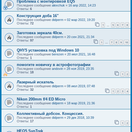
Проблема с монтировкой EQ5
Последнее сообщение
alexchuk
«
16 апр 2022, 14:23
Ответы:
6
Конструкция доба 16"
Последнее сообщение
didperm
«
02 мар 2022, 19:20
Ответы:
72
1
5
6
7
8
…
Заготовка зеркала 40см.
Последнее сообщение
didperm
«
20 сен 2021, 21:34
Ответы:
97
1
7
8
9
10
…
QHY5 установка под Windows 10
Последнее сообщение
berezen
«
20 июл 2021, 16:48
Ответы:
1
помогите новичку в астрофотографии
Последнее сообщение
andovin
«
28 ноя 2019, 23:35
Ответы:
18
1
2
Лазерный искатель
Последнее сообщение
didperm
«
08 июл 2019, 07:48
Ответы:
32
1
2
3
4
Nikon 200mm f/4 ED Micro
Последнее сообщение
didperm
«
18 мар 2019, 21:36
Ответы:
1
Коллективный добсон. Концессия.
Последнее сообщение
didperm
«
29 дек 2018, 10:39
Ответы:
17
1
2
HEQ5 SynTrek