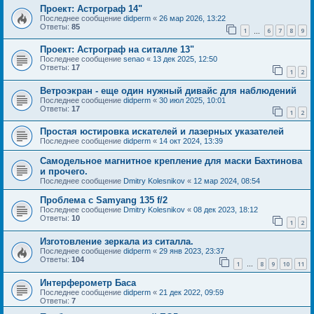
Проект: Астрограф 14"
Последнее сообщение
didperm
«
26 мар 2026, 13:22
Ответы:
85
1
6
7
8
9
…
Проект: Астрограф на ситалле 13"
Последнее сообщение
senao
«
13 дек 2025, 12:50
Ответы:
17
1
2
Ветроэкран - еще один нужный дивайс для наблюдений
Последнее сообщение
didperm
«
30 июл 2025, 10:01
Ответы:
17
1
2
Простая юстировка искателей и лазерных указателей
Последнее сообщение
didperm
«
14 окт 2024, 13:39
Самодельное магнитное крепление для маски Бахтинова
и прочего.
Последнее сообщение
Dmitry Kolesnikov
«
12 мар 2024, 08:54
Проблема с Samyang 135 f/2
Последнее сообщение
Dmitry Kolesnikov
«
08 дек 2023, 18:12
Ответы:
10
1
2
Изготовление зеркала из ситалла.
Последнее сообщение
didperm
«
29 янв 2023, 23:37
Ответы:
104
1
8
9
10
11
…
Интерферометр Баса
Последнее сообщение
didperm
«
21 дек 2022, 09:59
Ответы:
7