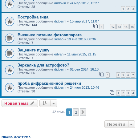
Последнее сообщение
andovin
«
24 мар 2017, 13:27
Ответы:
28
1
2
3
Постройка гида
Последнее сообщение
didperm
«
15 мар 2017, 11:07
Ответы:
144
1
12
13
14
15
…
Внешнее питание фотоаппарата.
Последнее сообщение
senao
«
19 янв 2016, 00:36
Ответы:
7
Зацените пушку
Последнее сообщение
edvan
«
11 май 2015, 21:15
Ответы:
7
Зеркалка для астрофото?
Последнее сообщение
didperm
«
01 сен 2014, 16:16
Ответы:
66
1
4
5
6
7
…
проба дифракционной решетки
Последнее сообщение
didperm
«
24 июн 2013, 10:46
Ответы:
30
1
2
3
4
Новая тема
1
2
След.
42 темы
Перейти
ПРАВА ДОСТУПА