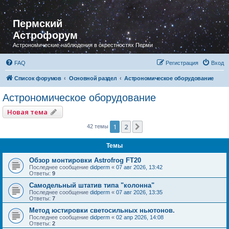
Пермский
Астрофорум
Астрономические наблюдения в окрестностях Перми
FAQ
Регистрация
Вход
Список форумов
Основной раздел
Астрономическое оборудование
Астрономическое оборудование
Новая тема
1
2
След.
42 темы
Темы
Обзор монтировки Astrofrog FT20
Последнее сообщение
didperm
«
07 авг 2026, 13:42
Ответы:
9
Самодельный штатив типа "колонна"
Последнее сообщение
didperm
«
07 авг 2026, 13:35
Ответы:
7
Метод юстировки светосильных ньютонов.
Последнее сообщение
didperm
«
02 апр 2026, 14:08
Ответы:
2