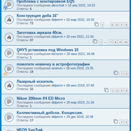
Проблема с монтировкой EQ5
Последнее сообщение
alexchuk
«
16 апр 2022, 14:23
Ответы:
6
Конструкция доба 16"
Последнее сообщение
didperm
«
02 мар 2022, 19:20
Ответы:
72
1
5
6
7
8
…
Заготовка зеркала 40см.
Последнее сообщение
didperm
«
20 сен 2021, 21:34
Ответы:
97
1
7
8
9
10
…
QHY5 установка под Windows 10
Последнее сообщение
berezen
«
20 июл 2021, 16:48
Ответы:
1
помогите новичку в астрофотографии
Последнее сообщение
andovin
«
28 ноя 2019, 23:35
Ответы:
18
1
2
Лазерный искатель
Последнее сообщение
didperm
«
08 июл 2019, 07:48
Ответы:
32
1
2
3
4
Nikon 200mm f/4 ED Micro
Последнее сообщение
didperm
«
18 мар 2019, 21:36
Ответы:
1
Коллективный добсон. Концессия.
Последнее сообщение
didperm
«
29 дек 2018, 10:39
Ответы:
17
1
2
HEQ5 SynTrek