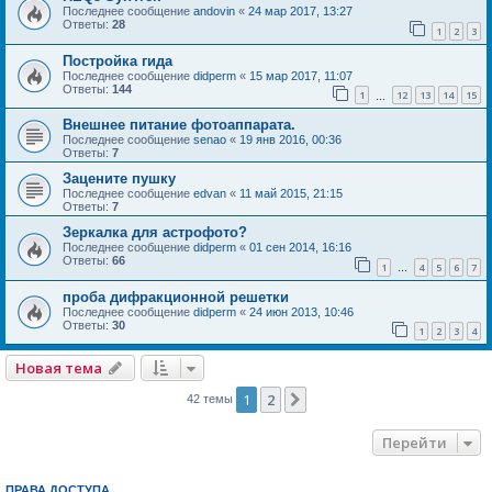
Последнее сообщение
andovin
«
24 мар 2017, 13:27
Ответы:
28
1
2
3
Постройка гида
Последнее сообщение
didperm
«
15 мар 2017, 11:07
Ответы:
144
1
12
13
14
15
…
Внешнее питание фотоаппарата.
Последнее сообщение
senao
«
19 янв 2016, 00:36
Ответы:
7
Зацените пушку
Последнее сообщение
edvan
«
11 май 2015, 21:15
Ответы:
7
Зеркалка для астрофото?
Последнее сообщение
didperm
«
01 сен 2014, 16:16
Ответы:
66
1
4
5
6
7
…
проба дифракционной решетки
Последнее сообщение
didperm
«
24 июн 2013, 10:46
Ответы:
30
1
2
3
4
Новая тема
1
2
След.
42 темы
Перейти
ПРАВА ДОСТУПА