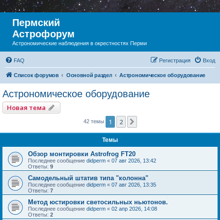
Пермский
Астрофорум
Астрономические наблюдения в окрестностях Перми
FAQ
Регистрация
Вход
Список форумов
Основной раздел
Астрономическое оборудование
Астрономическое оборудование
Новая тема
1
2
След.
42 темы
Темы
Обзор монтировки Astrofrog FT20
Последнее сообщение
didperm
«
07 авг 2026, 13:42
Ответы:
9
Самодельный штатив типа "колонна"
Последнее сообщение
didperm
«
07 авг 2026, 13:35
Ответы:
7
Метод юстировки светосильных ньютонов.
Последнее сообщение
didperm
«
02 апр 2026, 14:08
Ответы:
2