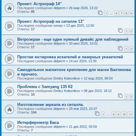
Проект: Астрограф 14"
Последнее сообщение
didperm
«
26 мар 2026, 13:22
Ответы:
85
1
6
7
8
9
…
Проект: Астрограф на ситалле 13"
Последнее сообщение
senao
«
13 дек 2025, 12:50
Ответы:
17
1
2
Ветроэкран - еще один нужный дивайс для наблюдений
Последнее сообщение
didperm
«
30 июл 2025, 10:01
Ответы:
17
1
2
Простая юстировка искателей и лазерных указателей
Последнее сообщение
didperm
«
14 окт 2024, 13:39
Самодельное магнитное крепление для маски Бахтинова
и прочего.
Последнее сообщение
Dmitry Kolesnikov
«
12 мар 2024, 08:54
Проблема с Samyang 135 f/2
Последнее сообщение
Dmitry Kolesnikov
«
08 дек 2023, 18:12
Ответы:
10
1
2
Изготовление зеркала из ситалла.
Последнее сообщение
didperm
«
29 янв 2023, 23:37
Ответы:
104
1
8
9
10
11
…
Интерферометр Баса
Последнее сообщение
didperm
«
21 дек 2022, 09:59
Ответы:
7