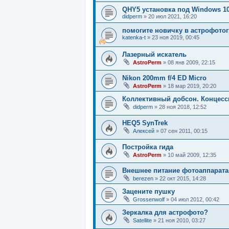
QHY5 установка под Windows 1
didperm
»
20 июл 2021, 16:20
помогите новичку в астрофото
katenka-t
»
23 ноя 2019, 00:45
Лазерный искатель
AstroPerm
»
08 янв 2009, 22:15
Nikon 200mm f/4 ED Micro
AstroPerm
»
18 мар 2019, 20:20
Коллективный добсон. Концесс
didperm
»
28 ноя 2018, 12:52
HEQ5 SynTrek
Алексей
»
07 сен 2011, 00:15
Постройка гида
AstroPerm
»
10 май 2009, 12:35
Внешнее питание фотоаппарата
berezen
»
22 окт 2015, 14:28
Зацените пушку
Grossenwolf
»
04 июл 2012, 00:42
Зеркалка для астрофото?
Satellite
»
21 ноя 2010, 03:27