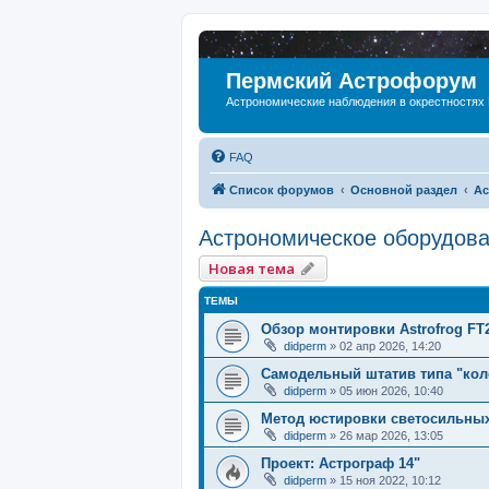
Пермский Астрофорум
Астрономические наблюдения в окрестностях
FAQ
Список форумов
Основной раздел
Ас
Астрономическое оборудов
Новая тема
ТЕМЫ
Обзор монтировки Astrofrog FT
didperm
»
02 апр 2026, 14:20
Самодельный штатив типа "кол
didperm
»
05 июн 2026, 10:40
Метод юстировки светосильны
didperm
»
26 мар 2026, 13:05
Проект: Астрограф 14"
didperm
»
15 ноя 2022, 10:12