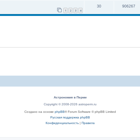
30
906267
1
2
3
4
Астрономия в Перми
Copyright © 2008-2026 astroperm.ru
Создано на основе
phpBB
® Forum Software © phpBB Limited
Русская поддержка phpBB
Конфиденциальность
|
Правила