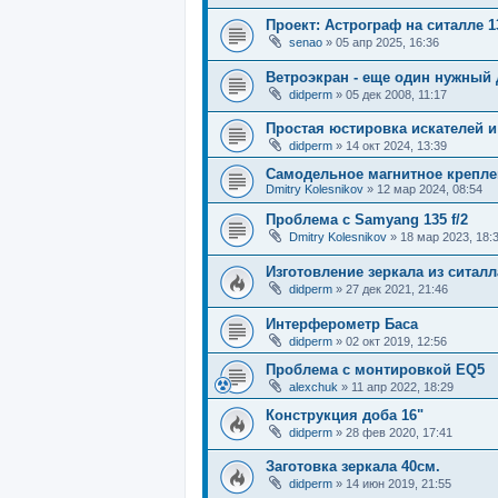
Проект: Астрограф на ситалле 1
senao
»
05 апр 2025, 16:36
Ветроэкран - еще один нужный
didperm
»
05 дек 2008, 11:17
Простая юстировка искателей и
didperm
»
14 окт 2024, 13:39
Самодельное магнитное креплен
Dmitry Kolesnikov
»
12 мар 2024, 08:54
Проблема с Samyang 135 f/2
Dmitry Kolesnikov
»
18 мар 2023, 18:
Изготовление зеркала из ситалл
didperm
»
27 дек 2021, 21:46
Интерферометр Баса
didperm
»
02 окт 2019, 12:56
Проблема с монтировкой EQ5
alexchuk
»
11 апр 2022, 18:29
Конструкция доба 16"
didperm
»
28 фев 2020, 17:41
Заготовка зеркала 40см.
didperm
»
14 июн 2019, 21:55