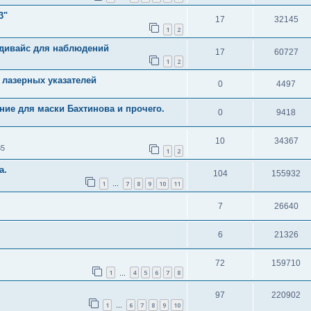
3"
17
32145
1
2
 дивайс для наблюдений
17
60727
1
2
 лазерных указателей
0
4497
ие для маски Бахтинова и прочего.
0
9418
10
34367
35
1
2
а.
104
155932
1
7
8
9
10
11
…
7
26640
6
21326
72
159710
1
4
5
6
7
8
…
97
220902
1
6
7
8
9
10
…