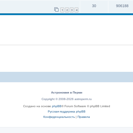
30
906188
1
2
3
4
Астрономия в Перми
Copyright © 2008-2026 astroperm.ru
Создано на основе
phpBB
® Forum Software © phpBB Limited
Русская поддержка phpBB
Конфиденциальность
|
Правила