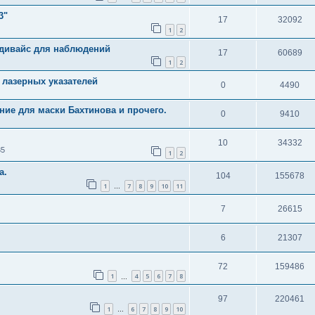
3"
17
32092
1
2
 дивайс для наблюдений
17
60689
1
2
 лазерных указателей
0
4490
ие для маски Бахтинова и прочего.
0
9410
10
34332
35
1
2
а.
104
155678
1
7
8
9
10
11
…
7
26615
6
21307
72
159486
1
4
5
6
7
8
…
97
220461
1
6
7
8
9
10
…