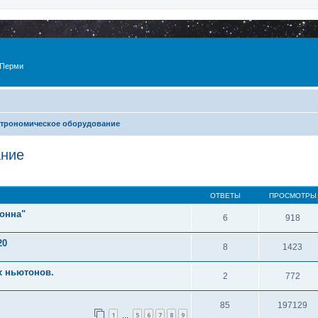
 Перми
трономическое оборудование
ание
ОТВЕТЫ
ПРОСМОТРЫ
онна"
6
918
20
8
1423
х ньютонов.
2
772
85
197129
1
5
6
7
8
9
…