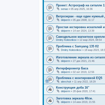
Проект: Астрограф на ситалле 1
senao
»
05 апр 2025, 16:36
Ветроэкран - еще один нужный
didperm
»
05 дек 2008, 11:17
Простая юстировка искателей и
didperm
»
14 окт 2024, 13:39
Самодельное магнитное креплен
Dmitry Kolesnikov
»
12 мар 2024, 08:54
Проблема с Samyang 135 f/2
Dmitry Kolesnikov
»
18 мар 2023, 18:
Изготовление зеркала из ситалл
didperm
»
27 дек 2021, 21:46
Интерферометр Баса
didperm
»
02 окт 2019, 12:56
Проблема с монтировкой EQ5
alexchuk
»
11 апр 2022, 18:29
Конструкция доба 16"
didperm
»
28 фев 2020, 17:41
Заготовка зеркала 40см.
didperm
»
14 июн 2019, 21:55