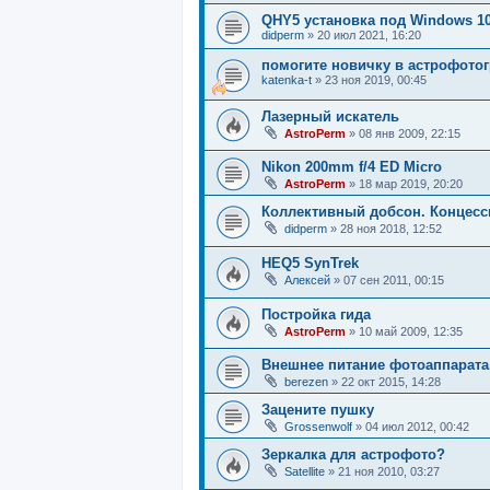
QHY5 установка под Windows 1
didperm
»
20 июл 2021, 16:20
помогите новичку в астрофото
katenka-t
»
23 ноя 2019, 00:45
Лазерный искатель
AstroPerm
»
08 янв 2009, 22:15
Nikon 200mm f/4 ED Micro
AstroPerm
»
18 мар 2019, 20:20
Коллективный добсон. Концесс
didperm
»
28 ноя 2018, 12:52
HEQ5 SynTrek
Алексей
»
07 сен 2011, 00:15
Постройка гида
AstroPerm
»
10 май 2009, 12:35
Внешнее питание фотоаппарата
berezen
»
22 окт 2015, 14:28
Зацените пушку
Grossenwolf
»
04 июл 2012, 00:42
Зеркалка для астрофото?
Satellite
»
21 ноя 2010, 03:27