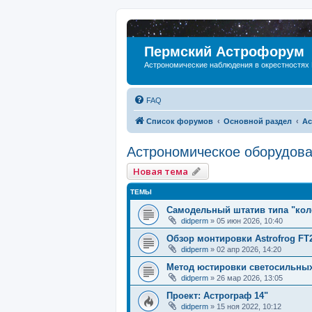
Пермский Астрофорум
Астрономические наблюдения в окрестностях
FAQ
Список форумов
Основной раздел
Ас
Астрономическое оборудов
Новая тема
ТЕМЫ
Самодельный штатив типа "кол
didperm
»
05 июн 2026, 10:40
Обзор монтировки Astrofrog FT
didperm
»
02 апр 2026, 14:20
Метод юстировки светосильны
didperm
»
26 мар 2026, 13:05
Проект: Астрограф 14"
didperm
»
15 ноя 2022, 10:12