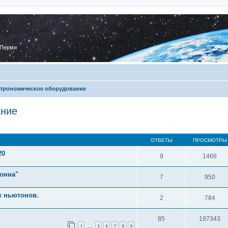
 Перми
трономическое оборудование
ание
ОТВЕТЫ
ПРОСМОТРЫ
20
9
1466
онна"
7
950
х ньютонов.
2
784
85
197343
1
5
6
7
8
9
…