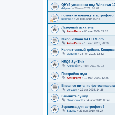
QHY5 установка под Windows 1
didperm
»
20 июл 2021, 16:20
помогите новичку в астрофото
katenka-t
»
23 ноя 2019, 00:45
Лазерный искатель
AstroPerm
»
08 янв 2009, 22:15
Nikon 200mm f/4 ED Micro
AstroPerm
»
18 мар 2019, 20:20
Коллективный добсон. Концесс
didperm
»
28 ноя 2018, 12:52
HEQ5 SynTrek
Алексей
»
07 сен 2011, 00:15
Постройка гида
AstroPerm
»
10 май 2009, 12:35
Внешнее питание фотоаппарата
berezen
»
22 окт 2015, 14:28
Зацените пушку
Grossenwolf
»
04 июл 2012, 00:42
Зеркалка для астрофото?
Satellite
»
21 ноя 2010, 03:27