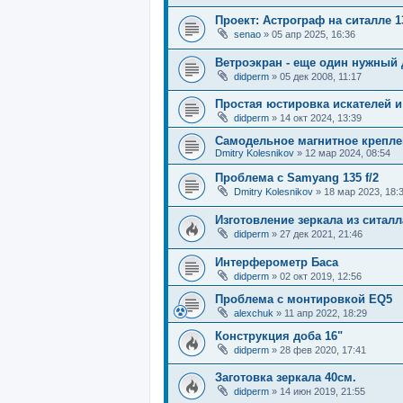
Проект: Астрограф на ситалле 1
senao
»
05 апр 2025, 16:36
Ветроэкран - еще один нужный
didperm
»
05 дек 2008, 11:17
Простая юстировка искателей и
didperm
»
14 окт 2024, 13:39
Самодельное магнитное креплен
Dmitry Kolesnikov
»
12 мар 2024, 08:54
Проблема с Samyang 135 f/2
Dmitry Kolesnikov
»
18 мар 2023, 18:
Изготовление зеркала из ситалл
didperm
»
27 дек 2021, 21:46
Интерферометр Баса
didperm
»
02 окт 2019, 12:56
Проблема с монтировкой EQ5
alexchuk
»
11 апр 2022, 18:29
Конструкция доба 16"
didperm
»
28 фев 2020, 17:41
Заготовка зеркала 40см.
didperm
»
14 июн 2019, 21:55