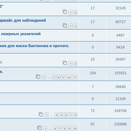
3"
17
32145
1
2
 дивайс для наблюдений
17
60727
1
2
 лазерных указателей
0
4497
ие для маски Бахтинова и прочего.
0
9418
10
34367
35
1
2
а.
104
155931
1
7
8
9
10
11
…
7
26640
6
21326
72
159706
1
4
5
6
7
8
…
97
220898
1
6
7
8
9
10
…