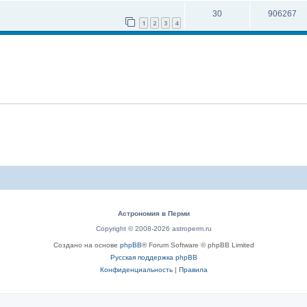
30
906267
1
2
3
4
Астрономия в Перми
Copyright © 2008-2026 astroperm.ru
Создано на основе
phpBB
® Forum Software © phpBB Limited
Русская поддержка phpBB
Конфиденциальность
|
Правила