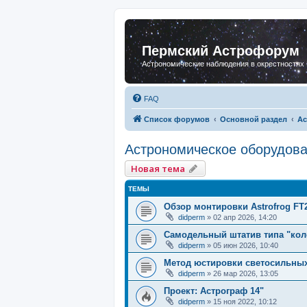
Пермский Астрофорум
Астрономические наблюдения в окрестностях
FAQ
Список форумов
Основной раздел
Ас
Астрономическое оборудов
Новая тема
ТЕМЫ
Обзор монтировки Astrofrog FT
didperm
»
02 апр 2026, 14:20
Самодельный штатив типа "кол
didperm
»
05 июн 2026, 10:40
Метод юстировки светосильны
didperm
»
26 мар 2026, 13:05
Проект: Астрограф 14"
didperm
»
15 ноя 2022, 10:12