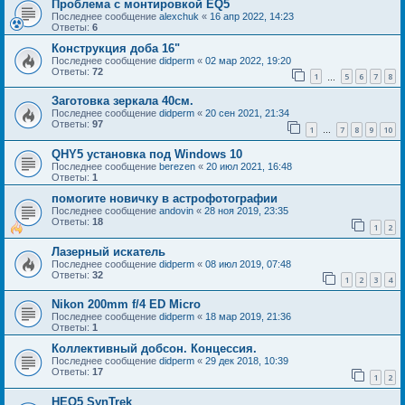
Проблема с монтировкой EQ5
Последнее сообщение
alexchuk
«
16 апр 2022, 14:23
Ответы:
6
Конструкция доба 16"
Последнее сообщение
didperm
«
02 мар 2022, 19:20
Ответы:
72
1
5
6
7
8
…
Заготовка зеркала 40см.
Последнее сообщение
didperm
«
20 сен 2021, 21:34
Ответы:
97
1
7
8
9
10
…
QHY5 установка под Windows 10
Последнее сообщение
berezen
«
20 июл 2021, 16:48
Ответы:
1
помогите новичку в астрофотографии
Последнее сообщение
andovin
«
28 ноя 2019, 23:35
Ответы:
18
1
2
Лазерный искатель
Последнее сообщение
didperm
«
08 июл 2019, 07:48
Ответы:
32
1
2
3
4
Nikon 200mm f/4 ED Micro
Последнее сообщение
didperm
«
18 мар 2019, 21:36
Ответы:
1
Коллективный добсон. Концессия.
Последнее сообщение
didperm
«
29 дек 2018, 10:39
Ответы:
17
1
2
HEQ5 SynTrek