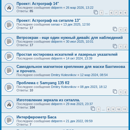
Проект: Астрограф 14"
Последнее сообщение
didperm
«
26 мар 2026, 13:22
Ответы:
85
1
6
7
8
9
…
Проект: Астрограф на ситалле 13"
Последнее сообщение
senao
«
13 дек 2025, 12:50
Ответы:
17
1
2
Ветроэкран - еще один нужный дивайс для наблюдений
Последнее сообщение
didperm
«
30 июл 2025, 10:01
Ответы:
17
1
2
Простая юстировка искателей и лазерных указателей
Последнее сообщение
didperm
«
14 окт 2024, 13:39
Самодельное магнитное крепление для маски Бахтинова
и прочего.
Последнее сообщение
Dmitry Kolesnikov
«
12 мар 2024, 08:54
Проблема с Samyang 135 f/2
Последнее сообщение
Dmitry Kolesnikov
«
08 дек 2023, 18:12
Ответы:
10
1
2
Изготовление зеркала из ситалла.
Последнее сообщение
didperm
«
29 янв 2023, 23:37
Ответы:
104
1
8
9
10
11
…
Интерферометр Баса
Последнее сообщение
didperm
«
21 дек 2022, 09:59
Ответы:
7