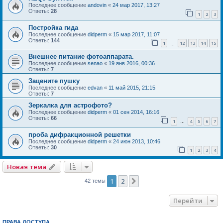
Последнее сообщение
andovin
«
24 мар 2017, 13:27
Ответы:
28
1
2
3
Постройка гида
Последнее сообщение
didperm
«
15 мар 2017, 11:07
Ответы:
144
1
12
13
14
15
…
Внешнее питание фотоаппарата.
Последнее сообщение
senao
«
19 янв 2016, 00:36
Ответы:
7
Зацените пушку
Последнее сообщение
edvan
«
11 май 2015, 21:15
Ответы:
7
Зеркалка для астрофото?
Последнее сообщение
didperm
«
01 сен 2014, 16:16
Ответы:
66
1
4
5
6
7
…
проба дифракционной решетки
Последнее сообщение
didperm
«
24 июн 2013, 10:46
Ответы:
30
1
2
3
4
Новая тема
1
2
След.
42 темы
Перейти
ПРАВА ДОСТУПА