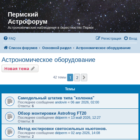
Пермский
Астрофорум
Астрономические наблюдения в окрестностях Перми
FAQ
Регистрация
Вход
Список форумов
Основной раздел
Астрономическое оборудование
Астрономическое оборудование
Новая тема
1
2
След.
42 темы
Темы
Самодельный штатив типа "колонна"
Последнее сообщение
andovin
«
06 авг 2026, 02:00
Ответы:
6
Обзор монтировки Astrofrog FT20
Последнее сообщение
didperm
«
13 май 2026, 12:27
Ответы:
8
Метод юстировки светосильных ньютонов.
Последнее сообщение
didperm
«
02 апр 2026, 14:08
Ответы:
2