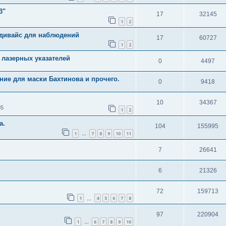
3"
17
32145
1
2
 дивайс для наблюдений
17
60727
1
2
 лазерных указателей
0
4497
ие для маски Бахтинова и прочего.
0
9418
10
34367
35
1
2
а.
104
155995
1
7
8
9
10
11
…
7
26641
6
21326
72
159713
1
4
5
6
7
8
…
97
220904
1
6
7
8
9
10
…