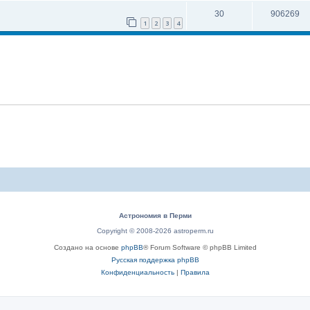
30
906269
1
2
3
4
Астрономия в Перми
Copyright © 2008-2026 astroperm.ru
Создано на основе
phpBB
® Forum Software © phpBB Limited
Русская поддержка phpBB
Конфиденциальность
|
Правила