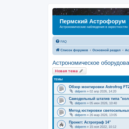
Пермский Астрофорум
Астрономические наблюдения в окрестностях
FAQ
Список форумов
Основной раздел
Ас
Астрономическое оборудов
Новая тема
ТЕМЫ
Обзор монтировки Astrofrog FT
didperm
»
02 апр 2026, 14:20
Самодельный штатив типа "кол
didperm
»
05 июн 2026, 10:40
Метод юстировки светосильны
didperm
»
26 мар 2026, 13:05
Проект: Астрограф 14"
didperm
»
15 ноя 2022, 10:12