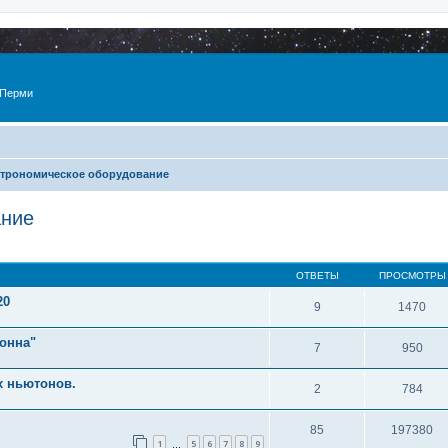
 Перми
трономическое оборудование
ание
ОТВЕТЫ
ПРОСМОТРЫ
20
9
1470
онна"
7
950
х ньютонов.
2
784
85
197380
1
5
6
7
8
9
…