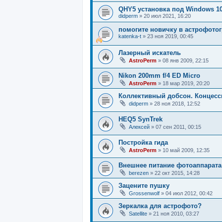
QHY5 установка под Windows 1
didperm
»
20 июл 2021, 16:20
помогите новичку в астрофото
katenka-t
»
23 ноя 2019, 00:45
Лазерный искатель
AstroPerm
»
08 янв 2009, 22:15
Nikon 200mm f/4 ED Micro
AstroPerm
»
18 мар 2019, 20:20
Коллективный добсон. Концесс
didperm
»
28 ноя 2018, 12:52
HEQ5 SynTrek
Алексей
»
07 сен 2011, 00:15
Постройка гида
AstroPerm
»
10 май 2009, 12:35
Внешнее питание фотоаппарата
berezen
»
22 окт 2015, 14:28
Зацените пушку
Grossenwolf
»
04 июл 2012, 00:42
Зеркалка для астрофото?
Satellite
»
21 ноя 2010, 03:27