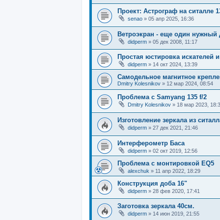
Проект: Астрограф на ситалле 1
senao
»
05 апр 2025, 16:36
Ветроэкран - еще один нужный
didperm
»
05 дек 2008, 11:17
Простая юстировка искателей и
didperm
»
14 окт 2024, 13:39
Самодельное магнитное креплен
Dmitry Kolesnikov
»
12 мар 2024, 08:54
Проблема с Samyang 135 f/2
Dmitry Kolesnikov
»
18 мар 2023, 18:
Изготовление зеркала из ситалл
didperm
»
27 дек 2021, 21:46
Интерферометр Баса
didperm
»
02 окт 2019, 12:56
Проблема с монтировкой EQ5
alexchuk
»
11 апр 2022, 18:29
Конструкция доба 16"
didperm
»
28 фев 2020, 17:41
Заготовка зеркала 40см.
didperm
»
14 июн 2019, 21:55