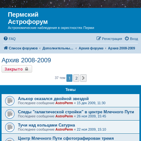
Пермский
Астрофорум
Астрономические наблюдения в окрестностях Перми
FAQ
Регистрация
Вход
Список форумов
Дополнительный раздел
Архив форума
Архив 2008-2009
Архив 2008-2009
Закрыто
1
2
След.
37 тем
Темы
Алькор оказался двойной звездой
Последнее сообщение
AstroPerm
«
15 дек 2009, 11:30
Следы "галактической стройки" в центре Млечного Пути
Последнее сообщение
AstroPerm
«
26 ноя 2009, 15:45
Тучи над кольцами Сатурна
Последнее сообщение
AstroPerm
«
22 ноя 2009, 15:10
Центр Млечного Пути сфотографирован тремя