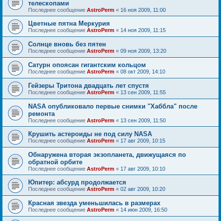
телескопами
Последнее сообщение
AstroPerm
«
16 ноя 2009, 11:00
Цветные пятна Меркурия
Последнее сообщение
AstroPerm
«
14 ноя 2009, 11:15
Солнце вновь без пятен
Последнее сообщение
AstroPerm
«
09 ноя 2009, 13:20
Сатурн опоясан гигантским кольцом
Последнее сообщение
AstroPerm
«
08 окт 2009, 14:10
Гейзеры Тритона двадцать лет спустя
Последнее сообщение
AstroPerm
«
13 сен 2009, 11:55
NASA опубликовало первые снимки "Хаббла" после
ремонта
Последнее сообщение
AstroPerm
«
13 сен 2009, 11:50
Крушить астероиды не под силу NASA
Последнее сообщение
AstroPerm
«
17 авг 2009, 10:15
Обнаружена вторая экзопланета, движущаяся по
обратной орбите
Последнее сообщение
AstroPerm
«
17 авг 2009, 10:10
Юпитер: абсурд продолжается
Последнее сообщение
AstroPerm
«
02 авг 2009, 10:20
Красная звезда уменьшилась в размерах
Последнее сообщение
AstroPerm
«
14 июн 2009, 16:50