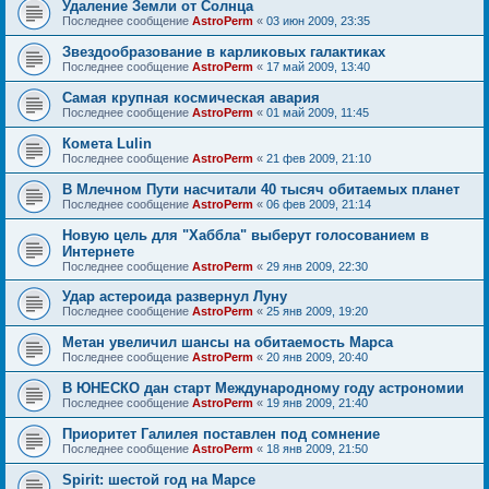
Удаление Земли от Солнца
Последнее сообщение
AstroPerm
«
03 июн 2009, 23:35
Звездообразование в карликовых галактиках
Последнее сообщение
AstroPerm
«
17 май 2009, 13:40
Самая крупная космическая авария
Последнее сообщение
AstroPerm
«
01 май 2009, 11:45
Комета Lulin
Последнее сообщение
AstroPerm
«
21 фев 2009, 21:10
В Млечном Пути насчитали 40 тысяч обитаемых планет
Последнее сообщение
AstroPerm
«
06 фев 2009, 21:14
Новую цель для "Хаббла" выберут голосованием в
Интернете
Последнее сообщение
AstroPerm
«
29 янв 2009, 22:30
Удар астероида развернул Луну
Последнее сообщение
AstroPerm
«
25 янв 2009, 19:20
Метан увеличил шансы на обитаемость Марса
Последнее сообщение
AstroPerm
«
20 янв 2009, 20:40
В ЮНЕСКО дан старт Международному году астрономии
Последнее сообщение
AstroPerm
«
19 янв 2009, 21:40
Приоритет Галилея поставлен под сомнение
Последнее сообщение
AstroPerm
«
18 янв 2009, 21:50
Spirit: шестой год на Марсе