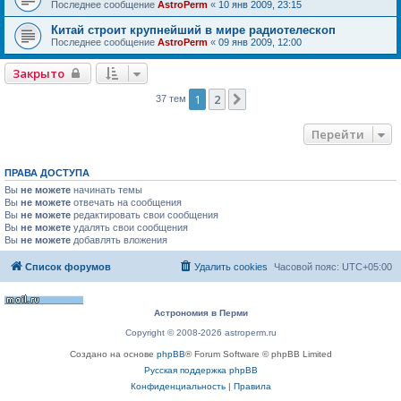
Последнее сообщение
AstroPerm
«
10 янв 2009, 23:15
Китай строит крупнейший в мире радиотелескоп
Последнее сообщение
AstroPerm
«
09 янв 2009, 12:00
Закрыто
1
2
След.
37 тем
Перейти
ПРАВА ДОСТУПА
Вы
не можете
начинать темы
Вы
не можете
отвечать на сообщения
Вы
не можете
редактировать свои сообщения
Вы
не можете
удалять свои сообщения
Вы
не можете
добавлять вложения
Список форумов
Удалить cookies
Часовой пояс:
UTC+05:00
Астрономия в Перми
Copyright © 2008-2026 astroperm.ru
Создано на основе
phpBB
® Forum Software © phpBB Limited
Русская поддержка phpBB
Конфиденциальность
|
Правила