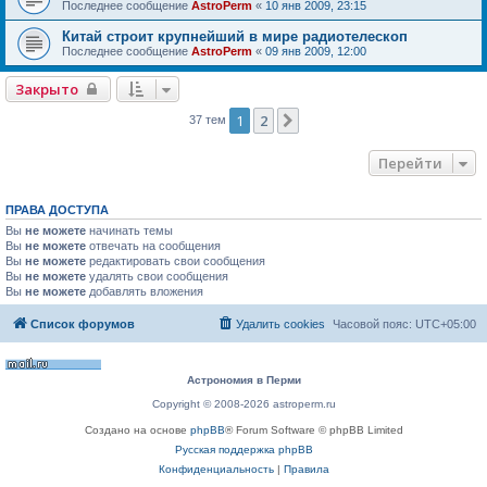
Последнее сообщение
AstroPerm
«
10 янв 2009, 23:15
Китай строит крупнейший в мире радиотелескоп
Последнее сообщение
AstroPerm
«
09 янв 2009, 12:00
Закрыто
1
2
След.
37 тем
Перейти
ПРАВА ДОСТУПА
Вы
не можете
начинать темы
Вы
не можете
отвечать на сообщения
Вы
не можете
редактировать свои сообщения
Вы
не можете
удалять свои сообщения
Вы
не можете
добавлять вложения
Список форумов
Удалить cookies
Часовой пояс:
UTC+05:00
Астрономия в Перми
Copyright © 2008-2026 astroperm.ru
Создано на основе
phpBB
® Forum Software © phpBB Limited
Русская поддержка phpBB
Конфиденциальность
|
Правила