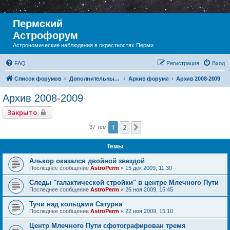
Пермский
Астрофорум
Астрономические наблюдения в окрестностях Перми
FAQ
Регистрация
Вход
Список форумов
Дополнительный раздел
Архив форума
Архив 2008-2009
Архив 2008-2009
Закрыто
1
2
След.
37 тем
Темы
Алькор оказался двойной звездой
Последнее сообщение
AstroPerm
«
15 дек 2009, 11:30
Следы "галактической стройки" в центре Млечного Пути
Последнее сообщение
AstroPerm
«
26 ноя 2009, 15:45
Тучи над кольцами Сатурна
Последнее сообщение
AstroPerm
«
22 ноя 2009, 15:10
Центр Млечного Пути сфотографирован тремя