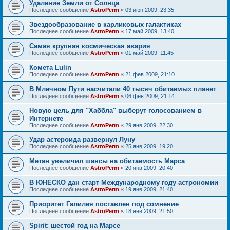
Удаление Земли от Солнца
Последнее сообщение
AstroPerm
«
03 июн 2009, 23:35
Звездообразование в карликовых галактиках
Последнее сообщение
AstroPerm
«
17 май 2009, 13:40
Самая крупная космическая авария
Последнее сообщение
AstroPerm
«
01 май 2009, 11:45
Комета Lulin
Последнее сообщение
AstroPerm
«
21 фев 2009, 21:10
В Млечном Пути насчитали 40 тысяч обитаемых планет
Последнее сообщение
AstroPerm
«
06 фев 2009, 21:14
Новую цель для "Хаббла" выберут голосованием в
Интернете
Последнее сообщение
AstroPerm
«
29 янв 2009, 22:30
Удар астероида развернул Луну
Последнее сообщение
AstroPerm
«
25 янв 2009, 19:20
Метан увеличил шансы на обитаемость Марса
Последнее сообщение
AstroPerm
«
20 янв 2009, 20:40
В ЮНЕСКО дан старт Международному году астрономии
Последнее сообщение
AstroPerm
«
19 янв 2009, 21:40
Приоритет Галилея поставлен под сомнение
Последнее сообщение
AstroPerm
«
18 янв 2009, 21:50
Spirit: шестой год на Марсе