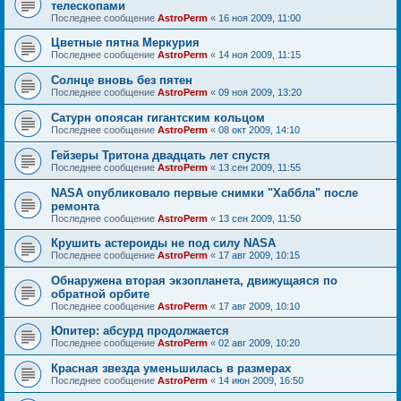
телескопами
Последнее сообщение
AstroPerm
«
16 ноя 2009, 11:00
Цветные пятна Меркурия
Последнее сообщение
AstroPerm
«
14 ноя 2009, 11:15
Солнце вновь без пятен
Последнее сообщение
AstroPerm
«
09 ноя 2009, 13:20
Сатурн опоясан гигантским кольцом
Последнее сообщение
AstroPerm
«
08 окт 2009, 14:10
Гейзеры Тритона двадцать лет спустя
Последнее сообщение
AstroPerm
«
13 сен 2009, 11:55
NASA опубликовало первые снимки "Хаббла" после
ремонта
Последнее сообщение
AstroPerm
«
13 сен 2009, 11:50
Крушить астероиды не под силу NASA
Последнее сообщение
AstroPerm
«
17 авг 2009, 10:15
Обнаружена вторая экзопланета, движущаяся по
обратной орбите
Последнее сообщение
AstroPerm
«
17 авг 2009, 10:10
Юпитер: абсурд продолжается
Последнее сообщение
AstroPerm
«
02 авг 2009, 10:20
Красная звезда уменьшилась в размерах
Последнее сообщение
AstroPerm
«
14 июн 2009, 16:50