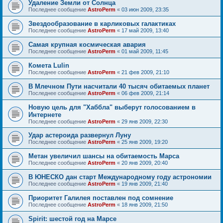
Удаление Земли от Солнца
Последнее сообщение
AstroPerm
«
03 июн 2009, 23:35
Звездообразование в карликовых галактиках
Последнее сообщение
AstroPerm
«
17 май 2009, 13:40
Самая крупная космическая авария
Последнее сообщение
AstroPerm
«
01 май 2009, 11:45
Комета Lulin
Последнее сообщение
AstroPerm
«
21 фев 2009, 21:10
В Млечном Пути насчитали 40 тысяч обитаемых планет
Последнее сообщение
AstroPerm
«
06 фев 2009, 21:14
Новую цель для "Хаббла" выберут голосованием в
Интернете
Последнее сообщение
AstroPerm
«
29 янв 2009, 22:30
Удар астероида развернул Луну
Последнее сообщение
AstroPerm
«
25 янв 2009, 19:20
Метан увеличил шансы на обитаемость Марса
Последнее сообщение
AstroPerm
«
20 янв 2009, 20:40
В ЮНЕСКО дан старт Международному году астрономии
Последнее сообщение
AstroPerm
«
19 янв 2009, 21:40
Приоритет Галилея поставлен под сомнение
Последнее сообщение
AstroPerm
«
18 янв 2009, 21:50
Spirit: шестой год на Марсе