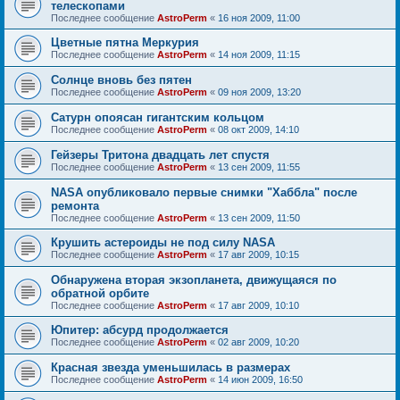
телескопами
Последнее сообщение
AstroPerm
«
16 ноя 2009, 11:00
Цветные пятна Меркурия
Последнее сообщение
AstroPerm
«
14 ноя 2009, 11:15
Солнце вновь без пятен
Последнее сообщение
AstroPerm
«
09 ноя 2009, 13:20
Сатурн опоясан гигантским кольцом
Последнее сообщение
AstroPerm
«
08 окт 2009, 14:10
Гейзеры Тритона двадцать лет спустя
Последнее сообщение
AstroPerm
«
13 сен 2009, 11:55
NASA опубликовало первые снимки "Хаббла" после
ремонта
Последнее сообщение
AstroPerm
«
13 сен 2009, 11:50
Крушить астероиды не под силу NASA
Последнее сообщение
AstroPerm
«
17 авг 2009, 10:15
Обнаружена вторая экзопланета, движущаяся по
обратной орбите
Последнее сообщение
AstroPerm
«
17 авг 2009, 10:10
Юпитер: абсурд продолжается
Последнее сообщение
AstroPerm
«
02 авг 2009, 10:20
Красная звезда уменьшилась в размерах
Последнее сообщение
AstroPerm
«
14 июн 2009, 16:50