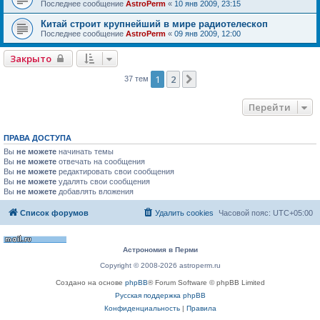
Последнее сообщение
AstroPerm
«
10 янв 2009, 23:15
Китай строит крупнейший в мире радиотелескоп
Последнее сообщение
AstroPerm
«
09 янв 2009, 12:00
Закрыто
1
2
След.
37 тем
Перейти
ПРАВА ДОСТУПА
Вы
не можете
начинать темы
Вы
не можете
отвечать на сообщения
Вы
не можете
редактировать свои сообщения
Вы
не можете
удалять свои сообщения
Вы
не можете
добавлять вложения
Список форумов
Удалить cookies
Часовой пояс:
UTC+05:00
Астрономия в Перми
Copyright © 2008-2026 astroperm.ru
Создано на основе
phpBB
® Forum Software © phpBB Limited
Русская поддержка phpBB
Конфиденциальность
|
Правила