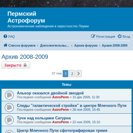
Пермский
Астрофорум
Астрономические наблюдения в окрестностях Перми
FAQ
Регистрация
Вход
Список форумов
Дополнительный раздел
Архив форума
Архив 2008-2009
Архив 2008-2009
Закрыто
1
2
След.
37 тем
Темы
Алькор оказался двойной звездой
Последнее сообщение
AstroPerm
«
15 дек 2009, 11:30
Следы "галактической стройки" в центре Млечного Пути
Последнее сообщение
AstroPerm
«
26 ноя 2009, 15:45
Тучи над кольцами Сатурна
Последнее сообщение
AstroPerm
«
22 ноя 2009, 15:10
Центр Млечного Пути сфотографирован тремя