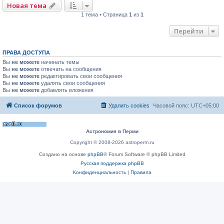
Новая тема
1 тема • Страница
1
из
1
Перейти
ПРАВА ДОСТУПА
Вы
не можете
начинать темы
Вы
не можете
отвечать на сообщения
Вы
не можете
редактировать свои сообщения
Вы
не можете
удалять свои сообщения
Вы
не можете
добавлять вложения
Список форумов
Удалить cookies
Часовой пояс:
UTC+05:00
Астрономия в Перми
Copyright © 2008-2026 astroperm.ru
Создано на основе
phpBB
® Forum Software © phpBB Limited
Русская поддержка phpBB
Конфиденциальность
|
Правила