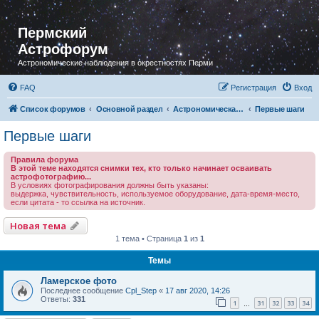
Пермский
Астрофорум
Астрономические наблюдения в окрестностях Перми
FAQ
Регистрация
Вход
Список форумов
Основной раздел
Астрономическая фотография
Первые шаги
Первые шаги
Правила форума
В этой теме находятся снимки тех, кто только начинает осваивать
астрофотографию...
В условиях фотографирования должны быть указаны:
выдержка, чувствительность, используемое оборудование, дата-время-место,
если цитата - то ссылка на источник.
Новая тема
1 тема • Страница
1
из
1
Темы
Ламерское фото
Последнее сообщение
Cpl_Step
«
17 авг 2020, 14:26
Ответы:
331
1
31
32
33
34
…